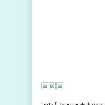
Texto © lacocinadelechuza.c