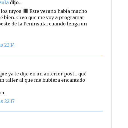
zola
dijo...
los tuyos!!!!!! Este verano había mucho
ré bien. Creo que me voy a programar
este de la Peninsula, cuando tenga un
s 22:14
e ya te dije en un anterior post... qué
s un taller al que me hubiera encantado
na.
s 22:17