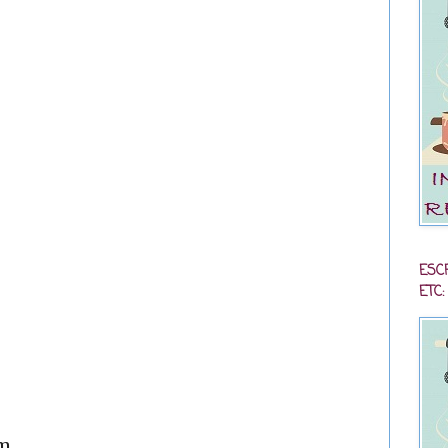
ESC
ETC:
om