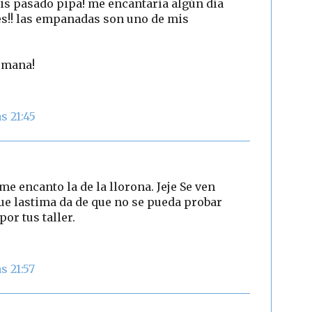
éis pasado pipa! me encantaría algún día
res!! las empanadas son uno de mis
emana!
s 21:45
me encanto la de la llorona. Jeje Se ven
ue lastima da de que no se pueda probar
or tus taller.
s 21:57