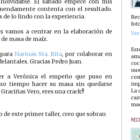
inolvidable. El sábado empecé con mis
remendamente contenta con el resultado.
 de lo lindo con la experiencia.
Rec
fot
os vamos a centrar en la elaboración de
Ver
 de masa de maíz.
Est
 para
Harinas Sta. Rita
, por colaborar en
ama
 delantales. Gracias Pedro Juan.
coc
nue
er a Verónica el empeño que puso en
com
imp
ismo tiempo hacer su masa sin quedarse
La 
raciñas Vero, eres una crack!!
caz
mad
 de este primer taller, creo que sobran
REC