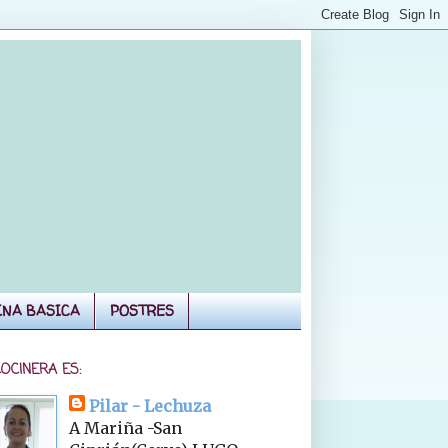
INA BASICA
POSTRES
COCINERA ES:
Pilar - Lechuza
A Mariña -San