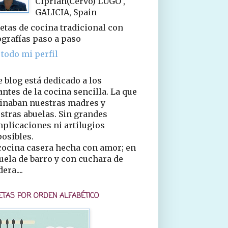
Ciprián(Cervo) LUGO ,
GALICIA, Spain
etas de cocina tradicional con
ografías paso a paso
 todo mi perfil
e blog está dedicado a los
ntes de la cocina sencilla. La que
inaban nuestras madres y
stras abuelas. Sin grandes
plicaciones ni artilugios
osibles.
cocina casera hecha con amor; en
uela de barro y con cuchara de
era....
ETAS POR ORDEN ALFABÉTICO