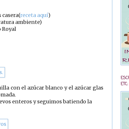
 casera(
receta aquí
)
ratura ambiente)
o Royal
ESC
ETC:
lla con el azúcar blanco y el azúcar glas
omada.
evos enteros y seguimos batiendo la