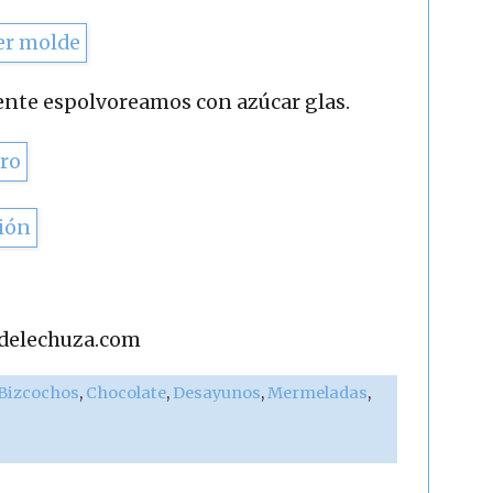
ente espolvoreamos con azúcar glas.
adelechuza.com
 Bizcochos
,
Chocolate
,
Desayunos
,
Mermeladas
,