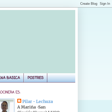
INA BASICA
POSTRES
COCINERA ES:
Pilar - Lechuza
A Mariña -San