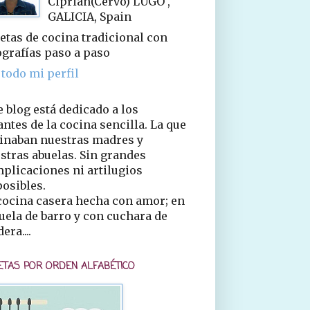
Ciprián(Cervo) LUGO ,
GALICIA, Spain
etas de cocina tradicional con
ografías paso a paso
 todo mi perfil
e blog está dedicado a los
ntes de la cocina sencilla. La que
inaban nuestras madres y
stras abuelas. Sin grandes
plicaciones ni artilugios
osibles.
cocina casera hecha con amor; en
uela de barro y con cuchara de
era....
ETAS POR ORDEN ALFABÉTICO