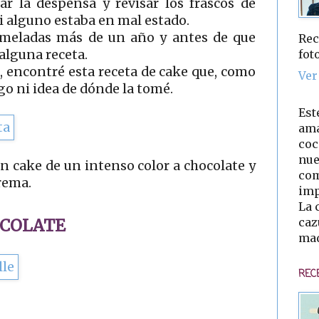
ar la despensa y revisar los frascos de
i alguno estaba en mal estado.
meladas más de un año y antes de que
Rec
fot
 alguna receta.
 encontré esta receta de cake que, como
Ver
go ni idea de dónde la tomé.
Est
ama
coc
nue
 un cake de un intenso color a chocolate y
com
rema.
imp
La 
caz
OCOLAT
E
mad
REC