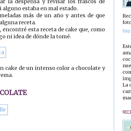
ar la despensa y revisar los frascos de
i alguno estaba en mal estado.
meladas más de un año y antes de que
Rec
fot
 alguna receta.
 encontré esta receta de cake que, como
Ver
go ni idea de dónde la tomé.
Est
ama
coc
nue
 un cake de un intenso color a chocolate y
com
rema.
imp
La 
caz
OCOLAT
E
mad
REC