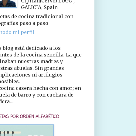
Ciprián(Cervo) LUGO ,
GALICIA, Spain
etas de cocina tradicional con
ografías paso a paso
 todo mi perfil
e blog está dedicado a los
ntes de la cocina sencilla. La que
inaban nuestras madres y
stras abuelas. Sin grandes
plicaciones ni artilugios
osibles.
cocina casera hecha con amor; en
uela de barro y con cuchara de
era....
ETAS POR ORDEN ALFABÉTICO