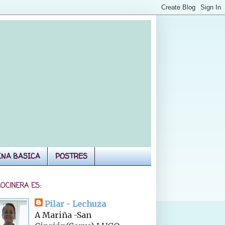
INA BASICA
POSTRES
COCINERA ES:
Pilar - Lechuza
A Mariña -San