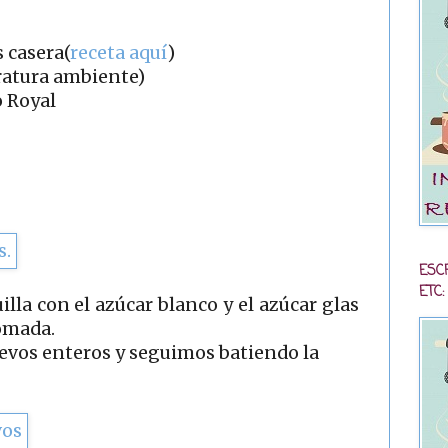
 casera(
receta aquí
)
ratura ambiente)
o Royal
ESC
ETC:
lla con el azúcar blanco y el azúcar glas
omada.
evos enteros y seguimos batiendo la