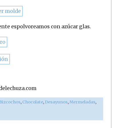
ente espolvoreamos con azúcar glas.
adelechuza.com
 Bizcochos
,
Chocolate
,
Desayunos
,
Mermeladas
,