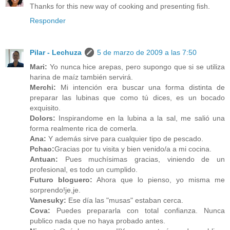
Thanks for this new way of cooking and presenting fish.
Responder
Pilar - Lechuza
5 de marzo de 2009 a las 7:50
Mari:
Yo nunca hice arepas, pero supongo que si se utiliza
harina de maíz también servirá.
Merchi:
Mi intención era buscar una forma distinta de
preparar las lubinas que como tú dices, es un bocado
exquisito.
Dolors:
Inspirandome en la lubina a la sal, me salió una
forma realmente rica de comerla.
Ana:
Y además sirve para cualquier tipo de pescado.
Pchao:
Gracias por tu visita y bien venido/a a mi cocina.
Antuan:
Pues muchísimas gracias, viniendo de un
profesional, es todo un cumplido.
Futuro bloguero:
Ahora que lo pienso, yo misma me
sorprendo!je,je.
Vanesuky:
Ese día las "musas" estaban cerca.
Cova:
Puedes prepararla con total confianza. Nunca
publico nada que no haya probado antes.