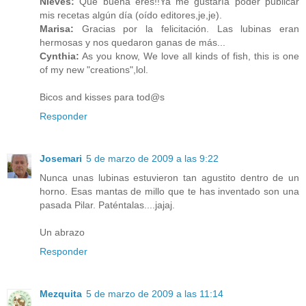
Nieves:
Qué buena eres!!Ya me gustaría poder publicar
mis recetas algún día (oído editores,je,je).
Marisa:
Gracias por la felicitación. Las lubinas eran
hermosas y nos quedaron ganas de más...
Cynthia:
As you know, We love all kinds of fish, this is one
of my new "creations",lol.
Bicos and kisses para tod@s
Responder
Josemari
5 de marzo de 2009 a las 9:22
Nunca unas lubinas estuvieron tan agustito dentro de un
horno. Esas mantas de millo que te has inventado son una
pasada Pilar. Paténtalas....jajaj.
Un abrazo
Responder
Mezquita
5 de marzo de 2009 a las 11:14