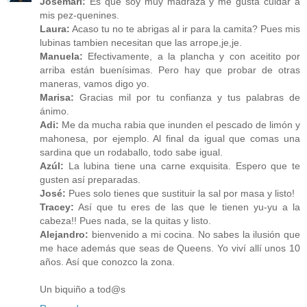
Josemari:
Es que soy muy madraza y me gusta cuidar a
mis pez-quenines.
Laura:
Acaso tu no te abrigas al ir para la camita? Pues mis
lubinas tambien necesitan que las arrope,je,je.
Manuela:
Efectivamente, a la plancha y con aceitito por
arriba están buenísimas. Pero hay que probar de otras
maneras, vamos digo yo.
Marisa:
Gracias mil por tu confianza y tus palabras de
ánimo.
Adi:
Me da mucha rabia que inunden el pescado de limón y
mahonesa, por ejemplo. Al final da igual que comas una
sardina que un rodaballo, todo sabe igual.
Azúl:
La lubina tiene una carne exquisita. Espero que te
gusten así preparadas.
José:
Pues solo tienes que sustituir la sal por masa y listo!
Tracey:
Así que tu eres de las que le tienen yu-yu a la
cabeza!! Pues nada, se la quitas y listo.
Alejandro:
bienvenido a mi cocina. No sabes la ilusión que
me hace además que seas de Queens. Yo viví allí unos 10
años. Así que conozco la zona.
Un biquiño a tod@s