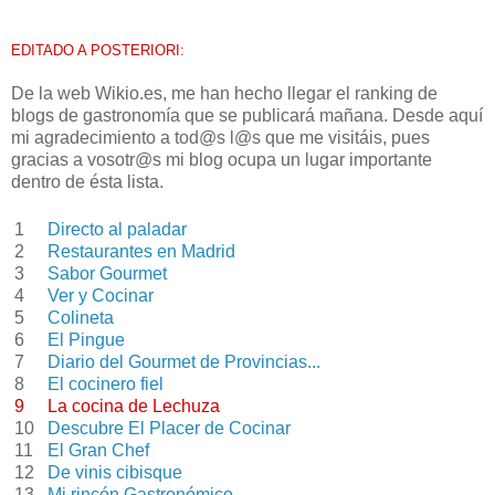
EDITADO A POSTERIORI:
De la web Wikio.es, me han hecho llegar el ranking de
blogs de gastronomía que se publicará mañana. Desde aquí
mi agradecimiento a tod@s l@s que me visitáis, pues
gracias a vosotr@s mi blog ocupa un lugar importante
dentro de ésta lista.
1
Directo al paladar
2
Restaurantes en Madrid
3
Sabor Gourmet
4
Ver y Cocinar
5
Colineta
6
El Pingue
7
Diario del Gourmet de Provincias...
8
El cocinero fiel
9
La cocina de Lechuza
10
Descubre El Placer de Cocinar
11
El Gran Chef
12
De vinis cibisque
13
Mi rincón Gastronómico