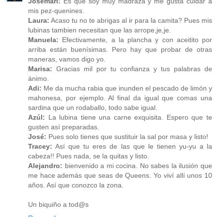
Josemari:
Es que soy muy madraza y me gusta cuidar a
mis pez-quenines.
Laura:
Acaso tu no te abrigas al ir para la camita? Pues mis
lubinas tambien necesitan que las arrope,je,je.
Manuela:
Efectivamente, a la plancha y con aceitito por
arriba están buenísimas. Pero hay que probar de otras
maneras, vamos digo yo.
Marisa:
Gracias mil por tu confianza y tus palabras de
ánimo.
Adi:
Me da mucha rabia que inunden el pescado de limón y
mahonesa, por ejemplo. Al final da igual que comas una
sardina que un rodaballo, todo sabe igual.
Azúl:
La lubina tiene una carne exquisita. Espero que te
gusten así preparadas.
José:
Pues solo tienes que sustituir la sal por masa y listo!
Tracey:
Así que tu eres de las que le tienen yu-yu a la
cabeza!! Pues nada, se la quitas y listo.
Alejandro:
bienvenido a mi cocina. No sabes la ilusión que
me hace además que seas de Queens. Yo viví allí unos 10
años. Así que conozco la zona.
Un biquiño a tod@s