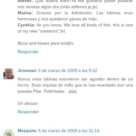
Nieves:
Qué buena eres!!Ya me gustaría poder publicar
mis recetas algún día (oído editores,je,je).
Marisa:
Gracias por la felicitación. Las lubinas eran
hermosas y nos quedaron ganas de más...
Cynthia:
As you know, We love all kinds of fish, this is one
of my new "creations",lol.
Bicos and kisses para tod@s
Responder
Josemari
5 de marzo de 2009 a las 9:22
Nunca unas lubinas estuvieron tan agustito dentro de un
horno. Esas mantas de millo que te has inventado son una
pasada Pilar. Paténtalas....jajaj.
Un abrazo
Responder
Mezquita
5 de marzo de 2009 a las 11:14