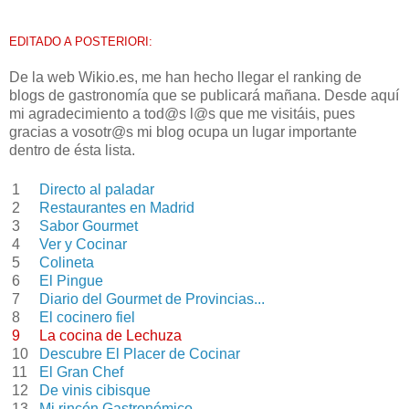
EDITADO A POSTERIORI:
De la web Wikio.es, me han hecho llegar el ranking de
blogs de gastronomía que se publicará mañana. Desde aquí
mi agradecimiento a tod@s l@s que me visitáis, pues
gracias a vosotr@s mi blog ocupa un lugar importante
dentro de ésta lista.
1
Directo al paladar
2
Restaurantes en Madrid
3
Sabor Gourmet
4
Ver y Cocinar
5
Colineta
6
El Pingue
7
Diario del Gourmet de Provincias...
8
El cocinero fiel
9
La cocina de Lechuza
10
Descubre El Placer de Cocinar
11
El Gran Chef
12
De vinis cibisque
13
Mi rincón Gastronómico