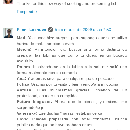
Thanks for this new way of cooking and presenting fish.
Responder
Pilar - Lechuza
5 de marzo de 2009 a las 7:50
Mari:
Yo nunca hice arepas, pero supongo que si se utiliza
harina de maíz también servirá.
Merchi:
Mi intención era buscar una forma distinta de
preparar las lubinas que como tú dices, es un bocado
exquisito.
Dolors:
Inspirandome en la lubina a la sal, me salió una
forma realmente rica de comerla.
Ana:
Y además sirve para cualquier tipo de pescado.
Pchao:
Gracias por tu visita y bien venido/a a mi cocina.
Antuan:
Pues muchísimas gracias, viniendo de un
profesional, es todo un cumplido.
Futuro bloguero:
Ahora que lo pienso, yo misma me
sorprendo!je,je.
Vanesuky:
Ese día las "musas" estaban cerca.
Cova:
Puedes prepararla con total confianza. Nunca
publico nada que no haya probado antes.