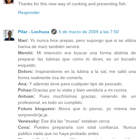
Thanks for this new way of cooking and presenting fish.
Responder
Pilar - Lechuza
5 de marzo de 2009 a las 7:50
Mari:
Yo nunca hice arepas, pero supongo que si se utiliza
harina de maíz también servirá.
Merchi:
Mi intención era buscar una forma distinta de
preparar las lubinas que como tú dices, es un bocado
exquisito.
Dolors:
Inspirandome en la lubina a la sal, me salió una
forma realmente rica de comerla.
Ana:
Y además sirve para cualquier tipo de pescado.
Pchao:
Gracias por tu visita y bien venido/a a mi cocina.
Antuan:
Pues muchísimas gracias, viniendo de un
profesional, es todo un cumplido.
Futuro bloguero:
Ahora que lo pienso, yo misma me
sorprendo!je,je.
Vanesuky:
Ese día las "musas" estaban cerca.
Cova:
Puedes prepararla con total confianza. Nunca
publico nada que no haya probado antes.