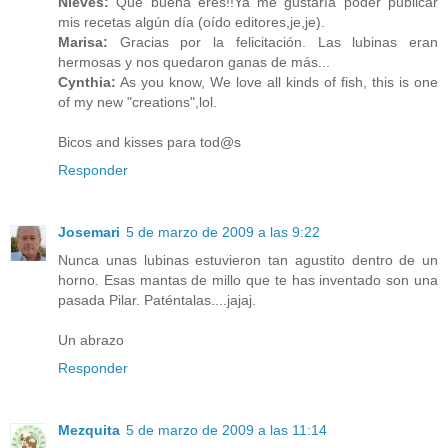
Nieves:
Qué buena eres!!Ya me gustaría poder publicar
mis recetas algún día (oído editores,je,je).
Marisa:
Gracias por la felicitación. Las lubinas eran
hermosas y nos quedaron ganas de más...
Cynthia:
As you know, We love all kinds of fish, this is one
of my new "creations",lol.
Bicos and kisses para tod@s
Responder
Josemari
5 de marzo de 2009 a las 9:22
Nunca unas lubinas estuvieron tan agustito dentro de un
horno. Esas mantas de millo que te has inventado son una
pasada Pilar. Paténtalas....jajaj.
Un abrazo
Responder
Mezquita
5 de marzo de 2009 a las 11:14