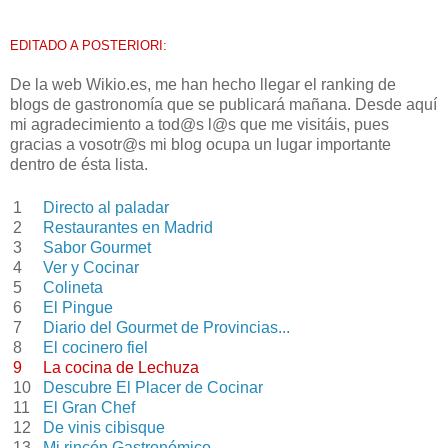
EDITADO A POSTERIORI:
De la web Wikio.es, me han hecho llegar el ranking de
blogs de gastronomía que se publicará mañana. Desde aquí
mi agradecimiento a tod@s l@s que me visitáis, pues
gracias a vosotr@s mi blog ocupa un lugar importante
dentro de ésta lista.
1
Directo al paladar
2
Restaurantes en Madrid
3
Sabor Gourmet
4
Ver y Cocinar
5
Colineta
6
El Pingue
7
Diario del Gourmet de Provincias...
8
El cocinero fiel
9
La cocina de Lechuza
10
Descubre El Placer de Cocinar
11
El Gran Chef
12
De vinis cibisque
13
Mi rincón Gastronómico