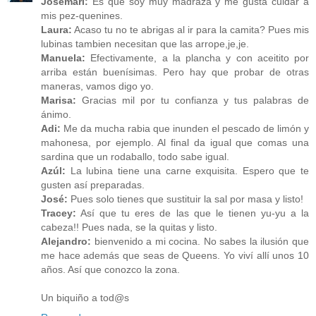
Josemari:
Es que soy muy madraza y me gusta cuidar a
mis pez-quenines.
Laura:
Acaso tu no te abrigas al ir para la camita? Pues mis
lubinas tambien necesitan que las arrope,je,je.
Manuela:
Efectivamente, a la plancha y con aceitito por
arriba están buenísimas. Pero hay que probar de otras
maneras, vamos digo yo.
Marisa:
Gracias mil por tu confianza y tus palabras de
ánimo.
Adi:
Me da mucha rabia que inunden el pescado de limón y
mahonesa, por ejemplo. Al final da igual que comas una
sardina que un rodaballo, todo sabe igual.
Azúl:
La lubina tiene una carne exquisita. Espero que te
gusten así preparadas.
José:
Pues solo tienes que sustituir la sal por masa y listo!
Tracey:
Así que tu eres de las que le tienen yu-yu a la
cabeza!! Pues nada, se la quitas y listo.
Alejandro:
bienvenido a mi cocina. No sabes la ilusión que
me hace además que seas de Queens. Yo viví allí unos 10
años. Así que conozco la zona.
Un biquiño a tod@s