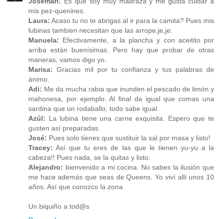
Josemari:
Es que soy muy madraza y me gusta cuidar a
mis pez-quenines.
Laura:
Acaso tu no te abrigas al ir para la camita? Pues mis
lubinas tambien necesitan que las arrope,je,je.
Manuela:
Efectivamente, a la plancha y con aceitito por
arriba están buenísimas. Pero hay que probar de otras
maneras, vamos digo yo.
Marisa:
Gracias mil por tu confianza y tus palabras de
ánimo.
Adi:
Me da mucha rabia que inunden el pescado de limón y
mahonesa, por ejemplo. Al final da igual que comas una
sardina que un rodaballo, todo sabe igual.
Azúl:
La lubina tiene una carne exquisita. Espero que te
gusten así preparadas.
José:
Pues solo tienes que sustituir la sal por masa y listo!
Tracey:
Así que tu eres de las que le tienen yu-yu a la
cabeza!! Pues nada, se la quitas y listo.
Alejandro:
bienvenido a mi cocina. No sabes la ilusión que
me hace además que seas de Queens. Yo viví allí unos 10
años. Así que conozco la zona.
Un biquiño a tod@s