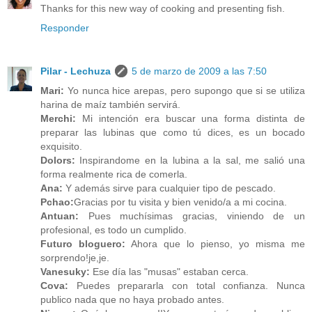
Thanks for this new way of cooking and presenting fish.
Responder
Pilar - Lechuza
5 de marzo de 2009 a las 7:50
Mari:
Yo nunca hice arepas, pero supongo que si se utiliza
harina de maíz también servirá.
Merchi:
Mi intención era buscar una forma distinta de
preparar las lubinas que como tú dices, es un bocado
exquisito.
Dolors:
Inspirandome en la lubina a la sal, me salió una
forma realmente rica de comerla.
Ana:
Y además sirve para cualquier tipo de pescado.
Pchao:
Gracias por tu visita y bien venido/a a mi cocina.
Antuan:
Pues muchísimas gracias, viniendo de un
profesional, es todo un cumplido.
Futuro bloguero:
Ahora que lo pienso, yo misma me
sorprendo!je,je.
Vanesuky:
Ese día las "musas" estaban cerca.
Cova:
Puedes prepararla con total confianza. Nunca
publico nada que no haya probado antes.