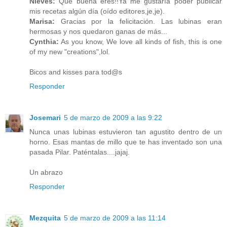
Nieves:
Qué buena eres!!Ya me gustaría poder publicar
mis recetas algún día (oído editores,je,je).
Marisa:
Gracias por la felicitación. Las lubinas eran
hermosas y nos quedaron ganas de más...
Cynthia:
As you know, We love all kinds of fish, this is one
of my new "creations",lol.
Bicos and kisses para tod@s
Responder
Josemari
5 de marzo de 2009 a las 9:22
Nunca unas lubinas estuvieron tan agustito dentro de un
horno. Esas mantas de millo que te has inventado son una
pasada Pilar. Paténtalas....jajaj.
Un abrazo
Responder
Mezquita
5 de marzo de 2009 a las 11:14