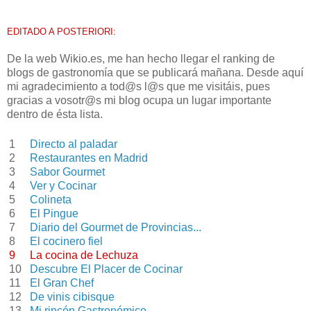
EDITADO A POSTERIORI:
De la web Wikio.es, me han hecho llegar el ranking de
blogs de gastronomía que se publicará mañana. Desde aquí
mi agradecimiento a tod@s l@s que me visitáis, pues
gracias a vosotr@s mi blog ocupa un lugar importante
dentro de ésta lista.
1
Directo al paladar
2
Restaurantes en Madrid
3
Sabor Gourmet
4
Ver y Cocinar
5
Colineta
6
El Pingue
7
Diario del Gourmet de Provincias...
8
El cocinero fiel
9
La cocina de Lechuza
10
Descubre El Placer de Cocinar
11
El Gran Chef
12
De vinis cibisque
13
Mi rincón Gastronómico