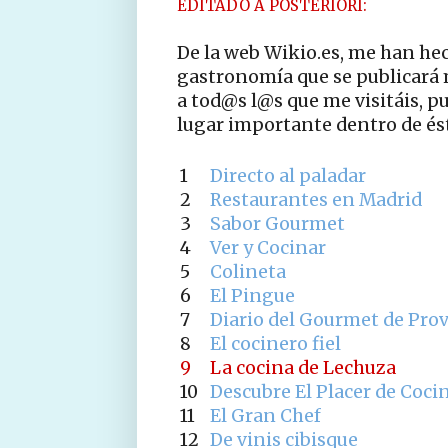
EDITADO A POSTERIORI:
De la web Wikio.es, me han hec
gastronomía que se publicará
a tod@s l@s que me visitáis, p
lugar importante dentro de ést
1
Directo al paladar
2
Restaurantes en Madrid
3
Sabor Gourmet
4
Ver y Cocinar
5
Colineta
6
El Pingue
7
Diario del Gourmet de Provi
8
El cocinero fiel
9
La cocina de Lechuza
10
Descubre El Placer de Coci
11
El Gran Chef
12
De vinis cibisque