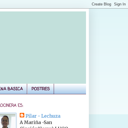
INA BASICA
POSTRES
COCINERA ES:
Pilar - Lechuza
A Mariña -San