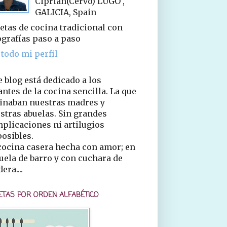
Ciprián(Cervo) LUGO ,
GALICIA, Spain
etas de cocina tradicional con
ografías paso a paso
 todo mi perfil
e blog está dedicado a los
ntes de la cocina sencilla. La que
inaban nuestras madres y
stras abuelas. Sin grandes
plicaciones ni artilugios
osibles.
cocina casera hecha con amor; en
uela de barro y con cuchara de
era....
ETAS POR ORDEN ALFABÉTICO