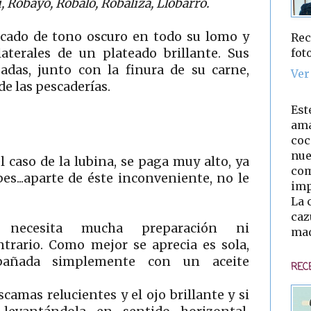
 Robayo, Robalo, Robaliza, Llobarro.
scado de tono oscuro en todo su lomo y
Rec
fot
laterales de un plateado brillante. Sus
adas, junto con la finura de su carne,
Ver
de las pescaderías.
Est
ama
coc
nue
el caso de la lubina, se paga muy alto, ya
com
es...aparte de éste inconveniente, no le
imp
La 
caz
 necesita mucha preparación ni
mad
trario. Como mejor se aprecia es sola,
pañada simplemente con un aceite
REC
scamas relucientes y el ojo brillante y si