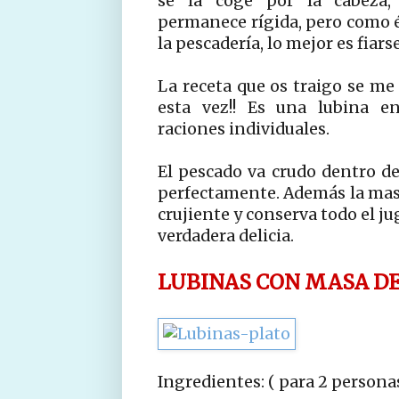
se la coge por la cabeza, 
permanece rígida, pero como é
la pescadería, lo mejor es fiars
La receta que os traigo se me oc
esta vez!! Es una lubina e
raciones individuales.
El pescado va crudo dentro de
perfectamente. Además la masa
crujiente y conserva todo el ju
verdadera delicia.
LUBINAS CON MASA D
Ingredientes: ( para 2 persona