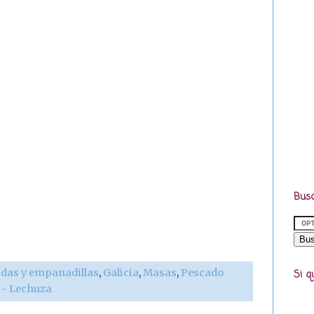
Busc
as y empanadillas
,
Galicia
,
Masas
,
Pescado
Si q
r - Lechuza