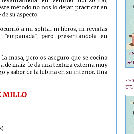
levantándola en sentido horizontal,
ste método no nos lo dejan practicar en
e de su aspecto.
urrió a mi solita....ni libros, ni revistas
n "empanada", pero presentandola en
 la masa, pero os aseguro que se cocina
 de maíz, le da una textura externa muy
go y sabor de la lubina en su interior. Una
ESC
ETC:
E MILLO
s)