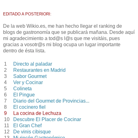
EDITADO A POSTERIORI:
De la web Wikio.es, me han hecho llegar el ranking de
blogs de gastronomía que se publicará mañana. Desde aquí
mi agradecimiento a tod@s l@s que me visitáis, pues
gracias a vosotr@s mi blog ocupa un lugar importante
dentro de ésta lista.
1
Directo al paladar
2
Restaurantes en Madrid
3
Sabor Gourmet
4
Ver y Cocinar
5
Colineta
6
El Pingue
7
Diario del Gourmet de Provincias...
8
El cocinero fiel
9
La cocina de Lechuza
10
Descubre El Placer de Cocinar
11
El Gran Chef
12
De vinis cibisque
13
Mi rincón Gastronómico