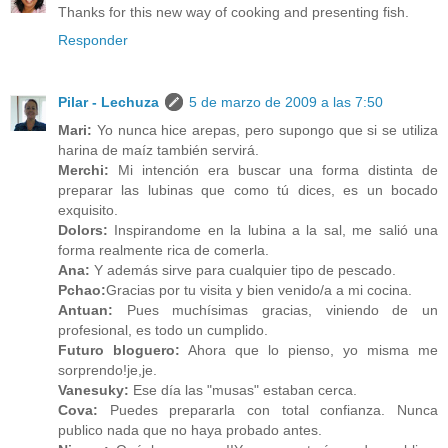
Thanks for this new way of cooking and presenting fish.
Responder
Pilar - Lechuza
5 de marzo de 2009 a las 7:50
Mari:
Yo nunca hice arepas, pero supongo que si se utiliza
harina de maíz también servirá.
Merchi:
Mi intención era buscar una forma distinta de
preparar las lubinas que como tú dices, es un bocado
exquisito.
Dolors:
Inspirandome en la lubina a la sal, me salió una
forma realmente rica de comerla.
Ana:
Y además sirve para cualquier tipo de pescado.
Pchao:
Gracias por tu visita y bien venido/a a mi cocina.
Antuan:
Pues muchísimas gracias, viniendo de un
profesional, es todo un cumplido.
Futuro bloguero:
Ahora que lo pienso, yo misma me
sorprendo!je,je.
Vanesuky:
Ese día las "musas" estaban cerca.
Cova:
Puedes prepararla con total confianza. Nunca
publico nada que no haya probado antes.