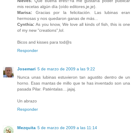
Nieves:
Qué buena eres!!Ya me gustaría poder publicar
mis recetas algún día (oído editores,je,je).
Marisa:
Gracias por la felicitación. Las lubinas eran
hermosas y nos quedaron ganas de más...
Cynthia:
As you know, We love all kinds of fish, this is one
of my new "creations",lol.
Bicos and kisses para tod@s
Responder
Josemari
5 de marzo de 2009 a las 9:22
Nunca unas lubinas estuvieron tan agustito dentro de un
horno. Esas mantas de millo que te has inventado son una
pasada Pilar. Paténtalas....jajaj.
Un abrazo
Responder
Mezquita
5 de marzo de 2009 a las 11:14