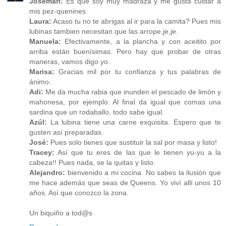
Josemari:
Es que soy muy madraza y me gusta cuidar a
mis pez-quenines.
Laura:
Acaso tu no te abrigas al ir para la camita? Pues mis
lubinas tambien necesitan que las arrope,je,je.
Manuela:
Efectivamente, a la plancha y con aceitito por
arriba están buenísimas. Pero hay que probar de otras
maneras, vamos digo yo.
Marisa:
Gracias mil por tu confianza y tus palabras de
ánimo.
Adi:
Me da mucha rabia que inunden el pescado de limón y
mahonesa, por ejemplo. Al final da igual que comas una
sardina que un rodaballo, todo sabe igual.
Azúl:
La lubina tiene una carne exquisita. Espero que te
gusten así preparadas.
José:
Pues solo tienes que sustituir la sal por masa y listo!
Tracey:
Así que tu eres de las que le tienen yu-yu a la
cabeza!! Pues nada, se la quitas y listo.
Alejandro:
bienvenido a mi cocina. No sabes la ilusión que
me hace además que seas de Queens. Yo viví allí unos 10
años. Así que conozco la zona.
Un biquiño a tod@s