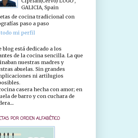
Ciprián(Cervo) LUGO ,
GALICIA, Spain
etas de cocina tradicional con
ografías paso a paso
 todo mi perfil
e blog está dedicado a los
ntes de la cocina sencilla. La que
inaban nuestras madres y
stras abuelas. Sin grandes
plicaciones ni artilugios
osibles.
cocina casera hecha con amor; en
uela de barro y con cuchara de
era....
ETAS POR ORDEN ALFABÉTICO