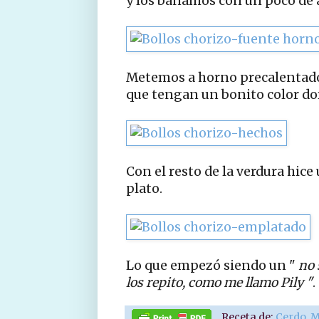
y los bañamos con un poco de a
Metemos a horno precalentado
que tengan un bonito color do
Con el resto de la verdura hice
plato.
Lo que empezó siendo un "
no 
los repito, como me llamo Pily "
.
Receta de:
Cerdo
,
M