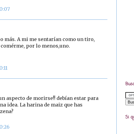
10:07
o más. A mi me sentarían como un tiro,
a comérme, por lo menos,uno.
0:11
Busc
e un aspecto de morirse!! debían estar para
na idea. La harina de maiz que has
izena?
Si q
10:26