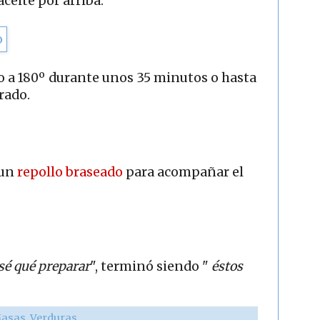
ceite por arriba.
 a 180º durante unos 35 minutos o hasta
rado.
 un
repollo braseado
para acompañar el
sé qué preparar
", terminó siendo "
éstos
asas
,
Verduras