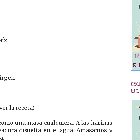
aíz
virgen
ESC
ETC:
er la receta)
omo una masa cualquiera. A las harinas
evadura disuelta en el agua. Amasamos y
a.