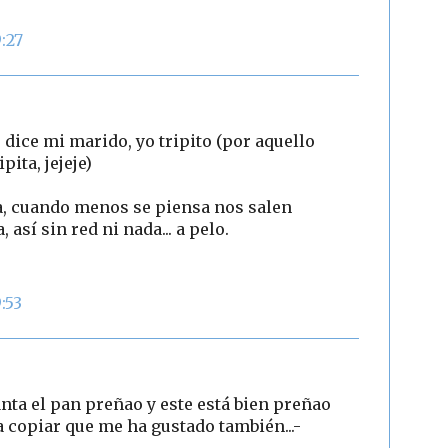
:27
mo dice mi marido, yo tripito (por aquello
pita, jejeje)
a, cuando menos se piensa nos salen
 así sin red ni nada... a pelo.
:53
nta el pan preñao y este está bien preñao
 a copiar que me ha gustado también...-