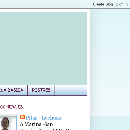
INA BASICA
POSTRES
COCINERA ES:
Pilar - Lechuza
A Mariña -San