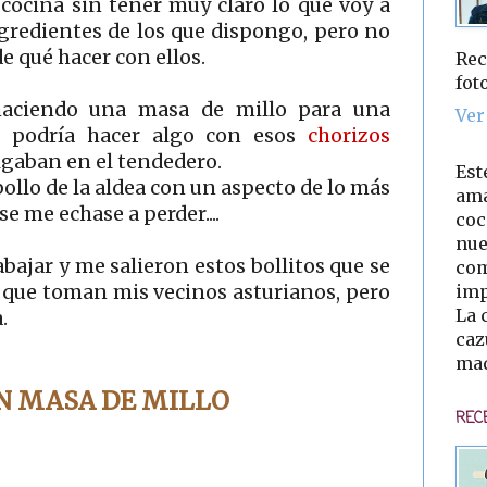
cocina sin tener muy claro lo que voy a
ngredientes de los que dispongo, pero no
 qué hacer con ellos.
Rec
fot
haciendo una masa de millo para una
Ver
 podría hacer algo con esos
chorizos
gaban en el tendedero.
Est
llo de la aldea con un aspecto de lo más
ama
e me echase a perder....
coc
nue
abajar y me salieron estos bollitos que se
com
imp
 que toman mis vecinos asturianos, pero
La 
.
caz
mad
N MASA DE MILLO
REC