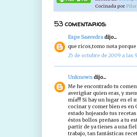
Cocinada por
Pila
53 comentarios:
Espe Saavedra
dijo...
que ricos,tomo nota porque
25 de octubre de 2009 a las 9
Unknown
dijo...
Me he encontrado tu coment
averigüar quien eras, y me
mía!!! Si hay un lugar en e
cocinar y comer bien es en 
estado hojeando tus recetas
éstos bollos preñaos a tu es
partir de ya tienes a una fi
trabajo, tan fantásticas rece