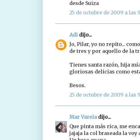
desde Suiza
25 de octubre de 2009 a las 9
Adi
dijo...
Jo, Pilar, yo no repito... co
de tres y por aquello de la tri
Tienes santa razón, hija mí
gloriosas delicias como esta,
Besos.
25 de octubre de 2009 a las 9
Mar Varela
dijo...
Que pinta más rica, me enca
jajaja la col braseada la voy
Un beso guapa