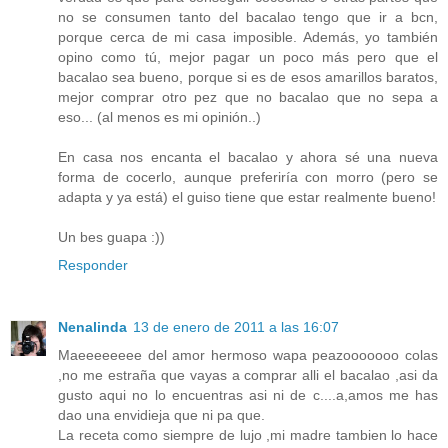
no se consumen tanto del bacalao tengo que ir a bcn,
porque cerca de mi casa imposible. Además, yo también
opino como tú, mejor pagar un poco más pero que el
bacalao sea bueno, porque si es de esos amarillos baratos,
mejor comprar otro pez que no bacalao que no sepa a
eso... (al menos es mi opinión..)
En casa nos encanta el bacalao y ahora sé una nueva
forma de cocerlo, aunque preferiría con morro (pero se
adapta y ya está) el guiso tiene que estar realmente bueno!
Un bes guapa :))
Responder
Nenalinda
13 de enero de 2011 a las 16:07
Maeeeeeeee del amor hermoso wapa peazooooooo colas
,no me estraña que vayas a comprar alli el bacalao ,asi da
gusto aqui no lo encuentras asi ni de c....a,amos me has
dao una envidieja que ni pa que.
La receta como siempre de lujo ,mi madre tambien lo hace