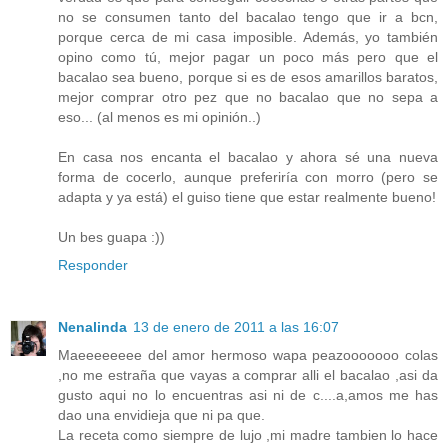
no se consumen tanto del bacalao tengo que ir a bcn,
porque cerca de mi casa imposible. Además, yo también
opino como tú, mejor pagar un poco más pero que el
bacalao sea bueno, porque si es de esos amarillos baratos,
mejor comprar otro pez que no bacalao que no sepa a
eso... (al menos es mi opinión..)
En casa nos encanta el bacalao y ahora sé una nueva
forma de cocerlo, aunque preferiría con morro (pero se
adapta y ya está) el guiso tiene que estar realmente bueno!
Un bes guapa :))
Responder
Nenalinda
13 de enero de 2011 a las 16:07
Maeeeeeeee del amor hermoso wapa peazooooooo colas
,no me estraña que vayas a comprar alli el bacalao ,asi da
gusto aqui no lo encuentras asi ni de c....a,amos me has
dao una envidieja que ni pa que.
La receta como siempre de lujo ,mi madre tambien lo hace