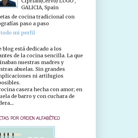
Ciprián(Cervo) LUGO ,
GALICIA, Spain
etas de cocina tradicional con
ografías paso a paso
 todo mi perfil
e blog está dedicado a los
ntes de la cocina sencilla. La que
inaban nuestras madres y
stras abuelas. Sin grandes
plicaciones ni artilugios
osibles.
cocina casera hecha con amor; en
uela de barro y con cuchara de
era....
ETAS POR ORDEN ALFABÉTICO