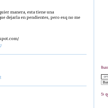
quier manera, esta tiene una
 que dejarla en pendientes, pero esq no me
gspot.com/
7
Busc
2
Si q