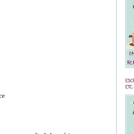
ESC
ETC:
ce