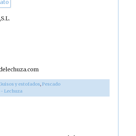
S.L.
adelechuza.com
Guisos y estofados
,
Pescado
r - Lechuza