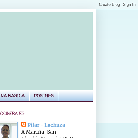
INA BASICA
POSTRES
COCINERA ES:
Pilar - Lechuza
A Mariña -San