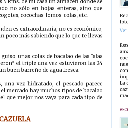
os 5 kms. de mi casa un almacén donde se
lado no sólo en hojas enteras, sino que
ogotes, cocochas, lomos, colas, etc.
Rec
fot
nden es extraordinaria, no es económico,
Ver
n poco más sabiendo que lo que te llevas
Est
ama
 guiso, unas colas de bacalao de las Islas
coc
eron" el triple una vez estuvieron las 24
nue
 un buen barreño de agua fresca.
com
imp
La 
, una vez hidratado, el pescado parece
caz
n el mercado hay muchos tipos de bacalao
mad
 el que mejor nos vaya para cada tipo de
REC
 CAZUELA