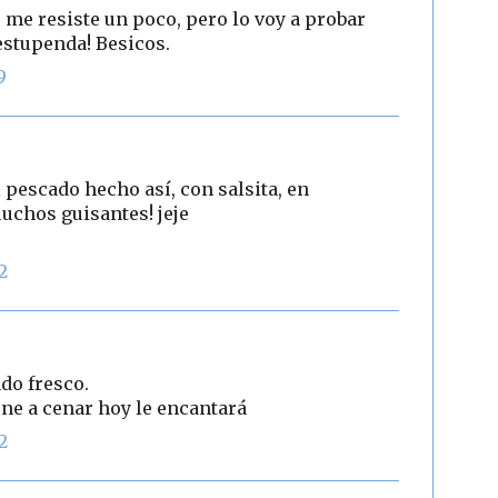
 me resiste un poco, pero lo voy a probar
estupenda! Besicos.
9
 pescado hecho así, con salsita, en
chos guisantes! jeje
2
do fresco.
ene a cenar hoy le encantará
2