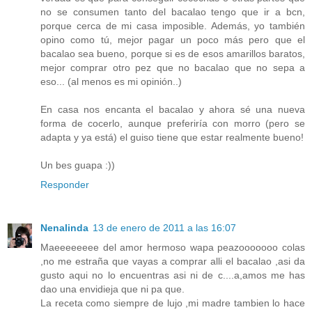
no se consumen tanto del bacalao tengo que ir a bcn,
porque cerca de mi casa imposible. Además, yo también
opino como tú, mejor pagar un poco más pero que el
bacalao sea bueno, porque si es de esos amarillos baratos,
mejor comprar otro pez que no bacalao que no sepa a
eso... (al menos es mi opinión..)
En casa nos encanta el bacalao y ahora sé una nueva
forma de cocerlo, aunque preferiría con morro (pero se
adapta y ya está) el guiso tiene que estar realmente bueno!
Un bes guapa :))
Responder
Nenalinda
13 de enero de 2011 a las 16:07
Maeeeeeeee del amor hermoso wapa peazooooooo colas
,no me estraña que vayas a comprar alli el bacalao ,asi da
gusto aqui no lo encuentras asi ni de c....a,amos me has
dao una envidieja que ni pa que.
La receta como siempre de lujo ,mi madre tambien lo hace