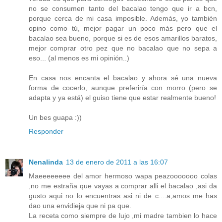
no se consumen tanto del bacalao tengo que ir a bcn,
porque cerca de mi casa imposible. Además, yo también
opino como tú, mejor pagar un poco más pero que el
bacalao sea bueno, porque si es de esos amarillos baratos,
mejor comprar otro pez que no bacalao que no sepa a
eso... (al menos es mi opinión..)
En casa nos encanta el bacalao y ahora sé una nueva
forma de cocerlo, aunque preferiría con morro (pero se
adapta y ya está) el guiso tiene que estar realmente bueno!
Un bes guapa :))
Responder
Nenalinda
13 de enero de 2011 a las 16:07
Maeeeeeeee del amor hermoso wapa peazooooooo colas
,no me estraña que vayas a comprar alli el bacalao ,asi da
gusto aqui no lo encuentras asi ni de c....a,amos me has
dao una envidieja que ni pa que.
La receta como siempre de lujo ,mi madre tambien lo hace