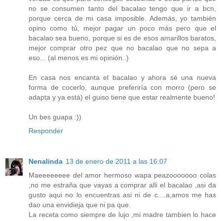
no se consumen tanto del bacalao tengo que ir a bcn,
porque cerca de mi casa imposible. Además, yo también
opino como tú, mejor pagar un poco más pero que el
bacalao sea bueno, porque si es de esos amarillos baratos,
mejor comprar otro pez que no bacalao que no sepa a
eso... (al menos es mi opinión..)
En casa nos encanta el bacalao y ahora sé una nueva
forma de cocerlo, aunque preferiría con morro (pero se
adapta y ya está) el guiso tiene que estar realmente bueno!
Un bes guapa :))
Responder
Nenalinda
13 de enero de 2011 a las 16:07
Maeeeeeeee del amor hermoso wapa peazooooooo colas
,no me estraña que vayas a comprar alli el bacalao ,asi da
gusto aqui no lo encuentras asi ni de c....a,amos me has
dao una envidieja que ni pa que.
La receta como siempre de lujo ,mi madre tambien lo hace