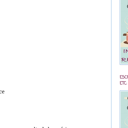
ESC
ETC:
ce