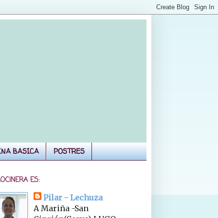
INA BASICA
POSTRES
COCINERA ES:
Pilar - Lechuza
A Mariña -San