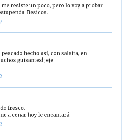
 me resiste un poco, pero lo voy a probar
estupenda! Besicos.
9
 pescado hecho así, con salsita, en
chos guisantes! jeje
2
do fresco.
ene a cenar hoy le encantará
2