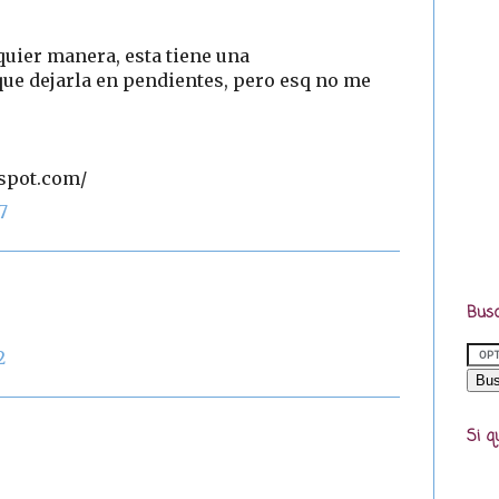
quier manera, esta tiene una
 que dejarla en pendientes, pero esq no me
gspot.com/
7
Busc
2
Si q