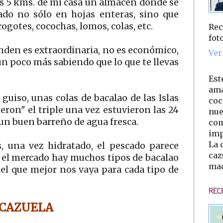
os 5 kms. de mi casa un almacén donde se
lado no sólo en hojas enteras, sino que
ogotes, cocochas, lomos, colas, etc.
Rec
fot
nden es extraordinaria, no es económico,
Ver
n poco más sabiendo que lo que te llevas
Est
ama
 guiso, unas colas de bacalao de las Islas
coc
eron" el triple una vez estuvieron las 24
nue
 un buen barreño de agua fresca.
com
imp
La 
, una vez hidratado, el pescado parece
caz
n el mercado hay muchos tipos de bacalao
mad
 el que mejor nos vaya para cada tipo de
REC
 CAZUELA