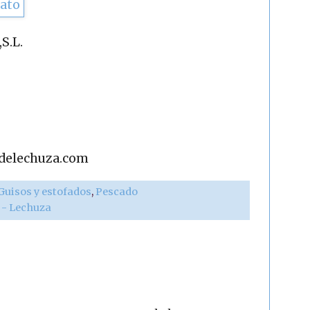
S.L.
adelechuza.com
Guisos y estofados
,
Pescado
r - Lechuza