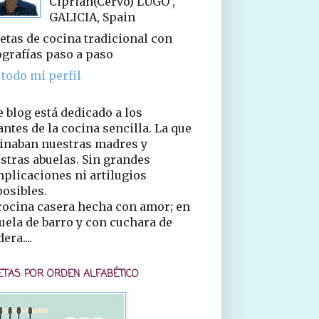
Ciprián(Cervo) LUGO ,
GALICIA, Spain
etas de cocina tradicional con
ografías paso a paso
 todo mi perfil
e blog está dedicado a los
ntes de la cocina sencilla. La que
inaban nuestras madres y
stras abuelas. Sin grandes
plicaciones ni artilugios
osibles.
cocina casera hecha con amor; en
uela de barro y con cuchara de
era....
ETAS POR ORDEN ALFABÉTICO