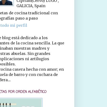
Ciprián(Cervo) LUGO ,
GALICIA, Spain
etas de cocina tradicional con
ografías paso a paso
 todo mi perfil
e blog está dedicado a los
ntes de la cocina sencilla. La que
inaban nuestras madres y
stras abuelas. Sin grandes
plicaciones ni artilugios
osibles.
cocina casera hecha con amor; en
uela de barro y con cuchara de
era....
ETAS POR ORDEN ALFABÉTICO