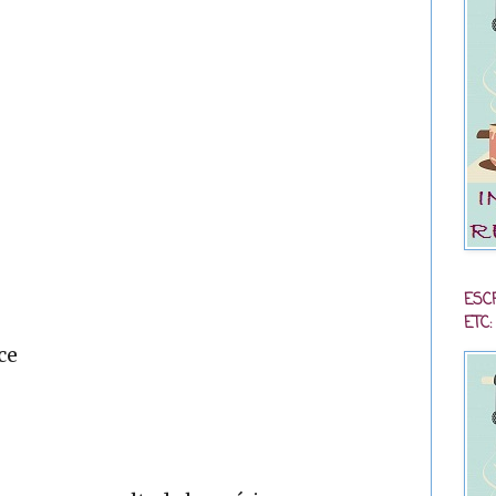
ESC
ETC:
ce