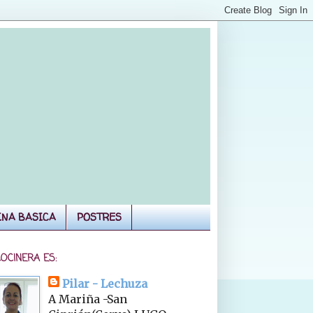
INA BASICA
POSTRES
COCINERA ES:
Pilar - Lechuza
A Mariña -San