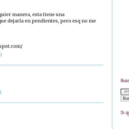
quier manera, esta tiene una
 que dejarla en pendientes, pero esq no me
gspot.com/
7
Busc
2
Si q