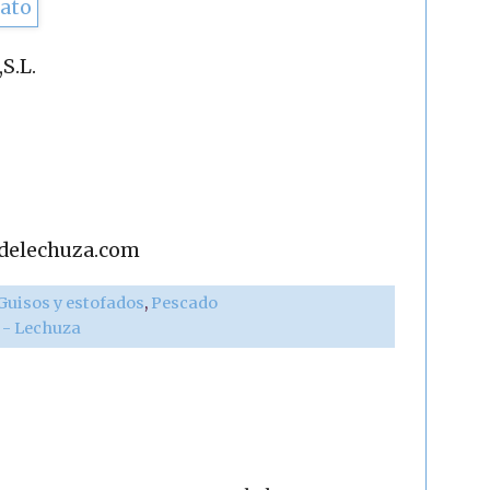
S.L.
adelechuza.com
Guisos y estofados
,
Pescado
r - Lechuza