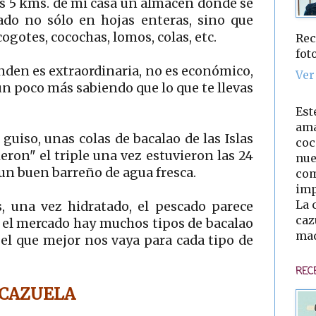
os 5 kms. de mi casa un almacén donde se
lado no sólo en hojas enteras, sino que
ogotes, cocochas, lomos, colas, etc.
Rec
fot
nden es extraordinaria, no es económico,
Ver
n poco más sabiendo que lo que te llevas
Est
ama
 guiso, unas colas de bacalao de las Islas
coc
eron" el triple una vez estuvieron las 24
nue
 un buen barreño de agua fresca.
com
imp
La 
, una vez hidratado, el pescado parece
caz
n el mercado hay muchos tipos de bacalao
mad
 el que mejor nos vaya para cada tipo de
REC
 CAZUELA