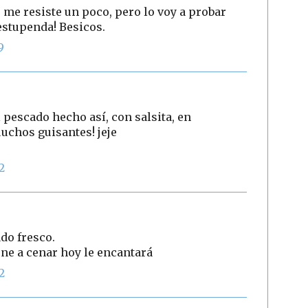
 me resiste un poco, pero lo voy a probar
estupenda! Besicos.
9
 pescado hecho así, con salsita, en
chos guisantes! jeje
2
do fresco.
ene a cenar hoy le encantará
2