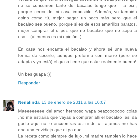
no se consumen tanto del bacalao tengo que ir a bcn,
porque cerca de mi casa imposible. Además, yo también
opino como tú, mejor pagar un poco más pero que el
bacalao sea bueno, porque si es de esos amarillos baratos,
mejor comprar otro pez que no bacalao que no sepa a
eso... (al menos es mi opinión..)
En casa nos encanta el bacalao y ahora sé una nueva
forma de cocerlo, aunque preferiría con morro (pero se
adapta y ya está) el guiso tiene que estar realmente bueno!
Un bes guapa :))
Responder
Nenalinda
13 de enero de 2011 a las 16:07
Maeeeeeeee del amor hermoso wapa peazooooooo colas
,no me estraña que vayas a comprar alli el bacalao ,asi da
gusto aqui no lo encuentras asi ni de c....a,amos me has
dao una envidieja que ni pa que.
La receta como siempre de lujo ,mi madre tambien lo hace