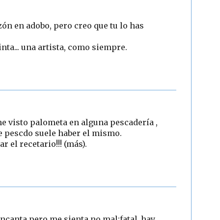
zón en adobo, pero creo que tu lo has
inta... una artista, como siempre.
e visto palometa en alguna pescadería ,
e pescdo suele haber el mismo.
 el recetario!!! (más).
ncanta.pero me sienta,no mal:fatal..hay