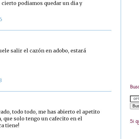
cierto podiamos quedar un dia y
6
uele salir el cazón en adobo, estará
3
Busc
do, todo todo, me has abierto el apetito
, que solo tengo un cafecito en el
Si q
a tiene!