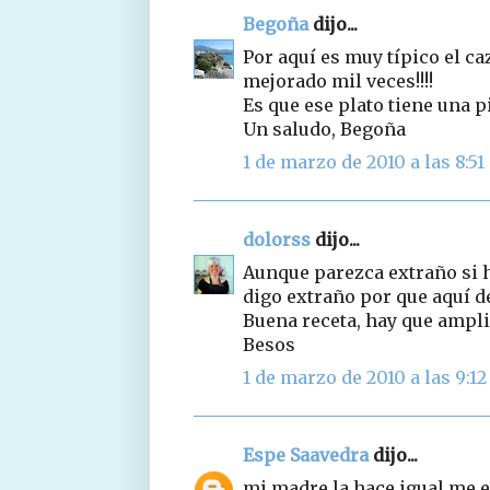
Begoña
dijo...
Por aquí es muy típico el ca
mejorado mil veces!!!!
Es que ese plato tiene una p
Un saludo, Begoña
1 de marzo de 2010 a las 8:51
dolorss
dijo...
Aunque parezca extraño si h
digo extraño por que aquí d
Buena receta, hay que ampliar
Besos
1 de marzo de 2010 a las 9:12
Espe Saavedra
dijo...
mi madre la hace igual,me e