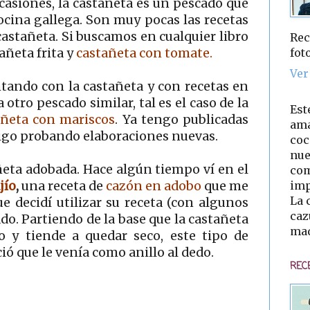
casiones, la castañeta es un pescado que
ocina gallega. Son muy pocas las recetas
astañeta. Si buscamos en cualquier libro
Rec
fot
añeta frita y
castañeta con tomate.
Ver
tando con la castañeta y con recetas en
otro pescado similar, tal es el caso de la
Est
añeta con mariscos
. Ya tengo publicadas
ama
 sigo probando elaboraciones nuevas.
coc
nue
añeta adobada. Hace algún tiempo ví en el
com
imp
jío
,
una receta de
cazón en adobo
que me
La 
e decidí utilizar su receta (con algunos
caz
do. Partiendo de la base que la castañeta
mad
y tiende a quedar seco, este tipo de
ó que le venía como anillo al dedo.
REC