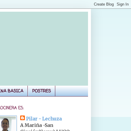
INA BASICA
POSTRES
COCINERA ES:
Pilar - Lechuza
A Mariña -San