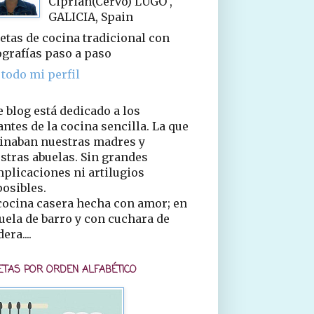
Ciprián(Cervo) LUGO ,
GALICIA, Spain
etas de cocina tradicional con
ografías paso a paso
 todo mi perfil
e blog está dedicado a los
ntes de la cocina sencilla. La que
inaban nuestras madres y
stras abuelas. Sin grandes
plicaciones ni artilugios
osibles.
cocina casera hecha con amor; en
uela de barro y con cuchara de
era....
ETAS POR ORDEN ALFABÉTICO