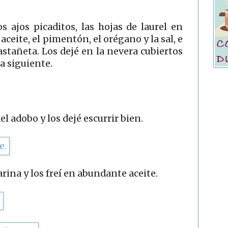
 ajos picaditos, las hojas de laurel en
aceite, el pimentón, el orégano y la sal, e
astañeta. Los dejé en la nevera cubiertos
ía siguiente.
el adobo y los dejé escurrir bien.
rina y los freí en abundante aceite.