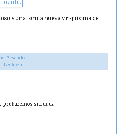
cioso y una forma nueva y riquísima de
vos
,
Pescado
r - Lechuza
ue probaremos sin duda.
9