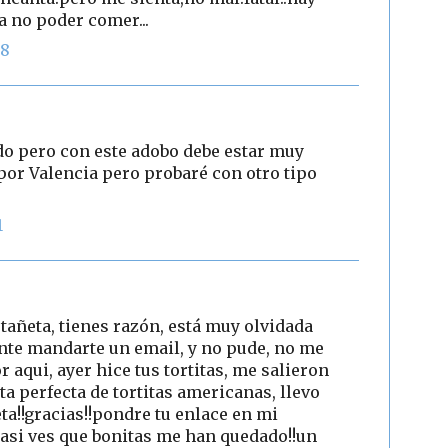
 no poder comer...
08
do pero con este adobo debe estar muy
 por Valencia pero probaré con otro tipo
1
stañeta, tienes razón, está muy olvidada
ente mandarte un email, y no pude, no me
or aqui, ayer hice tus tortitas, me salieron
eta perfecta de tortitas americanas, llevo
ta!!gracias!!pondre tu enlace en mi
asi ves que bonitas me han quedado!!un