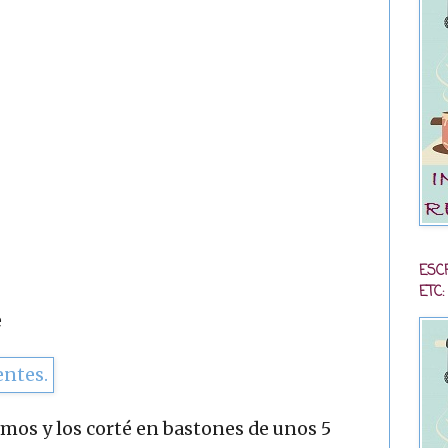
ESC
ETC:
e
omos y los corté en bastones de unos 5