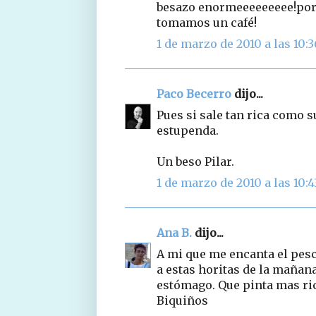
besazo enormeeeeeeeee!por 
tomamos un café!
1 de marzo de 2010 a las 10:3
Paco Becerro
dijo...
Pues si sale tan rica como s
estupenda.
Un beso Pilar.
1 de marzo de 2010 a las 10:4
Ana B.
dijo...
A mi que me encanta el pesca
a estas horitas de la mañana
estómago. Que pinta mas ric
Biquiños