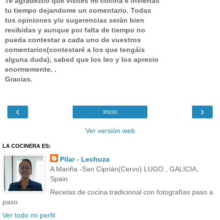
Te agradezco que visites mi cocina e inviertas
tu tiempo dejandome un comentario.
Todas
tus opiniones y/o sugerencias serán bien
recibidas y aunque por falta de tiempo no
pueda contestar a cada uno de vuestros
comentarios(contestaré a los que tengáis
alguna duda), sabed que los leo y los aprecio
enormemente. .
Gracias.
‹
›
Inicio
Ver versión web
LA COCINERA ES:
Pilar - Lechuza
A Mariña -San Ciprián(Cervo) LUGO , GALICIA,
Spain
Recetas de cocina tradicional con fotografías paso a
paso
Ver todo mi perfil