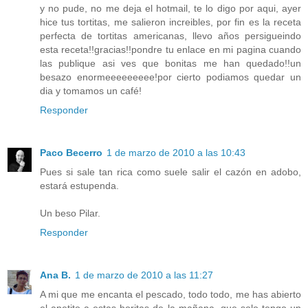
y no pude, no me deja el hotmail, te lo digo por aqui, ayer
hice tus tortitas, me salieron increibles, por fin es la receta
perfecta de tortitas americanas, llevo años persigueindo
esta receta!!gracias!!pondre tu enlace en mi pagina cuando
las publique asi ves que bonitas me han quedado!!un
besazo enormeeeeeeeee!por cierto podiamos quedar un
dia y tomamos un café!
Responder
Paco Becerro
1 de marzo de 2010 a las 10:43
Pues si sale tan rica como suele salir el cazón en adobo,
estará estupenda.
Un beso Pilar.
Responder
Ana B.
1 de marzo de 2010 a las 11:27
A mi que me encanta el pescado, todo todo, me has abierto
el apetito a estas horitas de la mañana, que solo tengo un