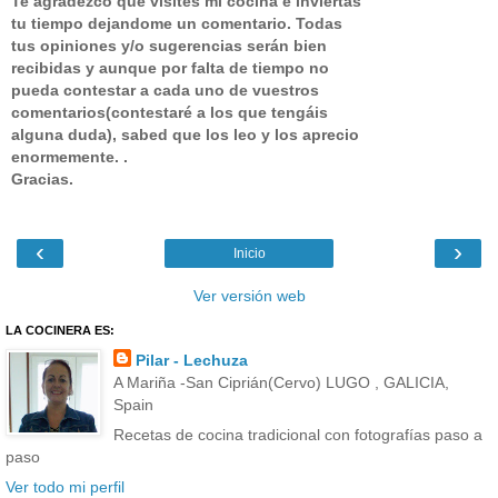
Te agradezco que visites mi cocina e inviertas
tu tiempo dejandome un comentario.
Todas
tus opiniones y/o sugerencias serán bien
recibidas y aunque por falta de tiempo no
pueda contestar a cada uno de vuestros
comentarios(contestaré a los que tengáis
alguna duda), sabed que los leo y los aprecio
enormemente. .
Gracias.
‹
›
Inicio
Ver versión web
LA COCINERA ES:
Pilar - Lechuza
A Mariña -San Ciprián(Cervo) LUGO , GALICIA,
Spain
Recetas de cocina tradicional con fotografías paso a
paso
Ver todo mi perfil