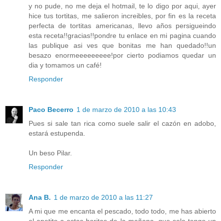
y no pude, no me deja el hotmail, te lo digo por aqui, ayer
hice tus tortitas, me salieron increibles, por fin es la receta
perfecta de tortitas americanas, llevo años persigueindo
esta receta!!gracias!!pondre tu enlace en mi pagina cuando
las publique asi ves que bonitas me han quedado!!un
besazo enormeeeeeeeee!por cierto podiamos quedar un
dia y tomamos un café!
Responder
Paco Becerro
1 de marzo de 2010 a las 10:43
Pues si sale tan rica como suele salir el cazón en adobo,
estará estupenda.
Un beso Pilar.
Responder
Ana B.
1 de marzo de 2010 a las 11:27
A mi que me encanta el pescado, todo todo, me has abierto
el apetito a estas horitas de la mañana, que solo tengo un