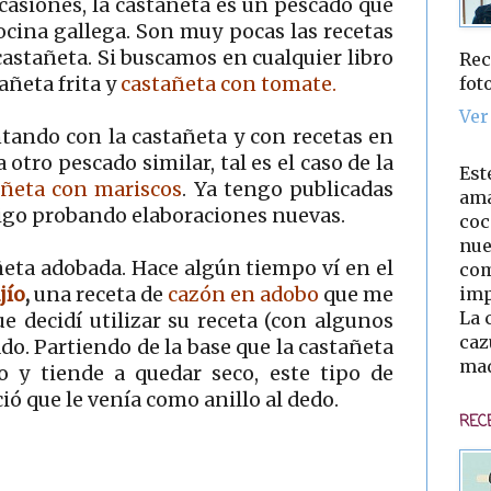
casiones, la castañeta es un pescado que
ocina gallega. Son muy pocas las recetas
astañeta. Si buscamos en cualquier libro
Rec
fot
añeta frita y
castañeta con tomate.
Ver
tando con la castañeta y con recetas en
otro pescado similar, tal es el caso de la
Est
añeta con mariscos
. Ya tengo publicadas
ama
 sigo probando elaboraciones nuevas.
coc
nue
añeta adobada. Hace algún tiempo ví en el
com
imp
jío
,
una receta de
cazón en adobo
que me
La 
e decidí utilizar su receta (con algunos
caz
do. Partiendo de la base que la castañeta
mad
y tiende a quedar seco, este tipo de
ó que le venía como anillo al dedo.
REC