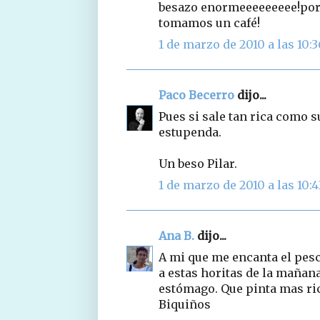
besazo enormeeeeeeeee!por 
tomamos un café!
1 de marzo de 2010 a las 10:3
Paco Becerro
dijo...
Pues si sale tan rica como s
estupenda.
Un beso Pilar.
1 de marzo de 2010 a las 10:4
Ana B.
dijo...
A mi que me encanta el pesca
a estas horitas de la mañana
estómago. Que pinta mas ric
Biquiños