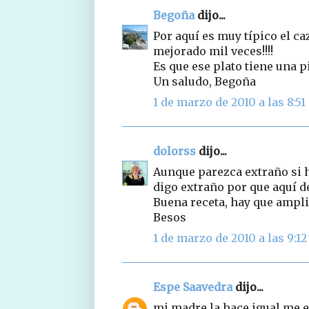
Begoña
dijo...
Por aquí es muy típico el ca
mejorado mil veces!!!!
Es que ese plato tiene una p
Un saludo, Begoña
1 de marzo de 2010 a las 8:51
dolorss
dijo...
Aunque parezca extraño si h
digo extraño por que aquí d
Buena receta, hay que ampliar
Besos
1 de marzo de 2010 a las 9:12
Espe Saavedra
dijo...
mi madre la hace igual,me e