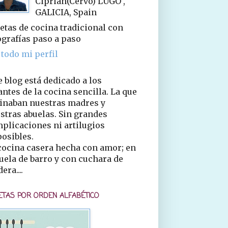
Ciprián(Cervo) LUGO ,
GALICIA, Spain
etas de cocina tradicional con
ografías paso a paso
 todo mi perfil
e blog está dedicado a los
ntes de la cocina sencilla. La que
inaban nuestras madres y
stras abuelas. Sin grandes
plicaciones ni artilugios
osibles.
cocina casera hecha con amor; en
uela de barro y con cuchara de
era....
ETAS POR ORDEN ALFABÉTICO