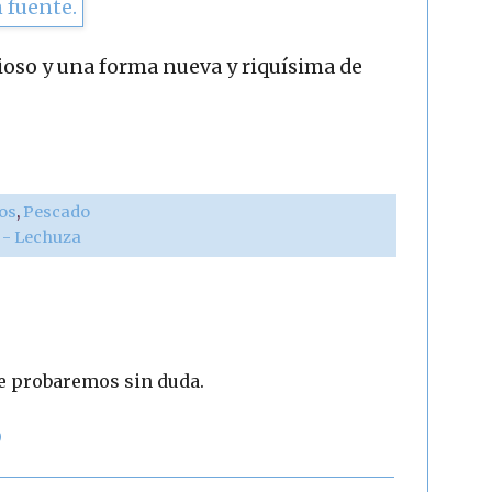
cioso y una forma nueva y riquísima de
vos
,
Pescado
r - Lechuza
ue probaremos sin duda.
9