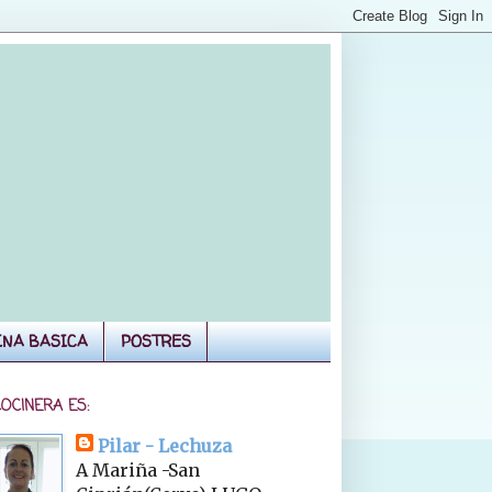
INA BASICA
POSTRES
COCINERA ES:
Pilar - Lechuza
A Mariña -San