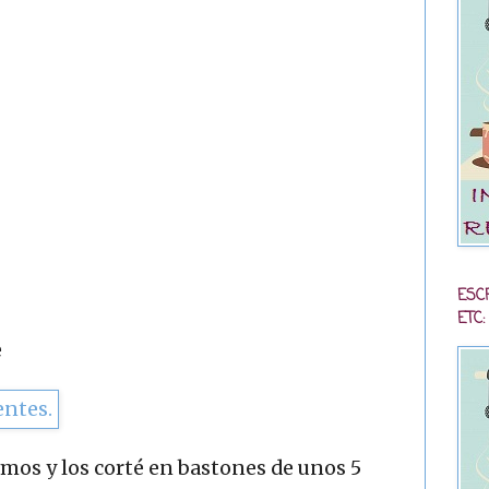
ESC
ETC:
e
omos y los corté en bastones de unos 5