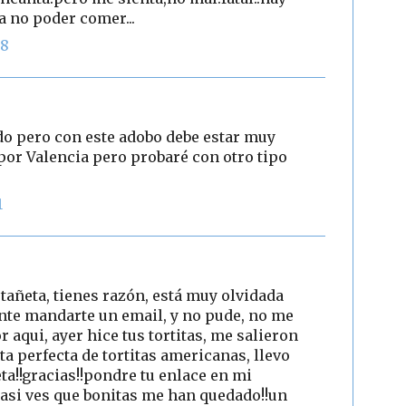
 no poder comer...
08
do pero con este adobo debe estar muy
 por Valencia pero probaré con otro tipo
1
stañeta, tienes razón, está muy olvidada
ente mandarte un email, y no pude, no me
or aqui, ayer hice tus tortitas, me salieron
eta perfecta de tortitas americanas, llevo
ta!!gracias!!pondre tu enlace en mi
asi ves que bonitas me han quedado!!un