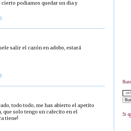
cierto podiamos quedar un dia y
6
uele salir el cazón en adobo, estará
3
Busc
do, todo todo, me has abierto el apetito
, que solo tengo un cafecito en el
Si q
a tiene!