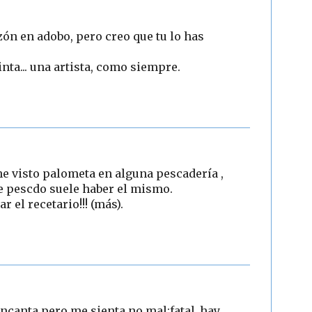
zón en adobo, pero creo que tu lo has
inta... una artista, como siempre.
e visto palometa en alguna pescadería ,
e pescdo suele haber el mismo.
 el recetario!!! (más).
ncanta.pero me sienta,no mal:fatal..hay