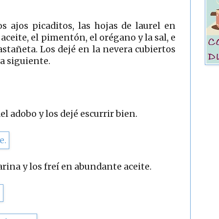
 ajos picaditos, las hojas de laurel en
aceite, el pimentón, el orégano y la sal, e
astañeta. Los dejé en la nevera cubiertos
ía siguiente.
el adobo y los dejé escurrir bien.
rina y los freí en abundante aceite.