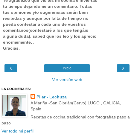
Te agradezco que visites mi cocina e inviertas
tu tiempo dejandome un comentario.
Todas
tus opiniones y/o sugerencias serán bien
recibidas y aunque por falta de tiempo no
pueda contestar a cada uno de vuestros
comentarios(contestaré a los que tengáis
alguna duda), sabed que los leo y los aprecio
enormemente. .
Gracias.
‹
›
Inicio
Ver versión web
LA COCINERA ES:
Pilar - Lechuza
A Mariña -San Ciprián(Cervo) LUGO , GALICIA,
Spain
Recetas de cocina tradicional con fotografías paso a
paso
Ver todo mi perfil