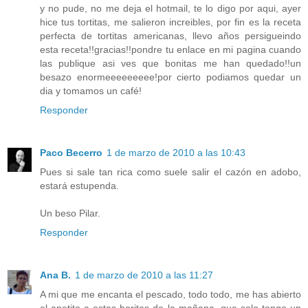
y no pude, no me deja el hotmail, te lo digo por aqui, ayer
hice tus tortitas, me salieron increibles, por fin es la receta
perfecta de tortitas americanas, llevo años persigueindo
esta receta!!gracias!!pondre tu enlace en mi pagina cuando
las publique asi ves que bonitas me han quedado!!un
besazo enormeeeeeeeee!por cierto podiamos quedar un
dia y tomamos un café!
Responder
Paco Becerro
1 de marzo de 2010 a las 10:43
Pues si sale tan rica como suele salir el cazón en adobo,
estará estupenda.
Un beso Pilar.
Responder
Ana B.
1 de marzo de 2010 a las 11:27
A mi que me encanta el pescado, todo todo, me has abierto
el apetito a estas horitas de la mañana, que solo tengo un