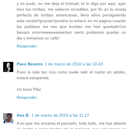
y no pude, no me deja el hotmail, te lo digo por aqui, ayer
hice tus tortitas, me salieron increibles, por fin es la receta
perfecta de tortitas americanas, llevo años persigueindo
esta receta!!gracias!!pondre tu enlace en mi pagina cuando
las publique asi ves que bonitas me han quedado!!un
besazo enormeeeeeeeee!por cierto podiamos quedar un
dia y tomamos un café!
Responder
Paco Becerro
1 de marzo de 2010 a las 10:43
Pues si sale tan rica como suele salir el cazón en adobo,
estará estupenda.
Un beso Pilar.
Responder
Ana B.
1 de marzo de 2010 a las 11:27
A mi que me encanta el pescado, todo todo, me has abierto
el apetito a estas horitas de la mañana, que solo tengo un