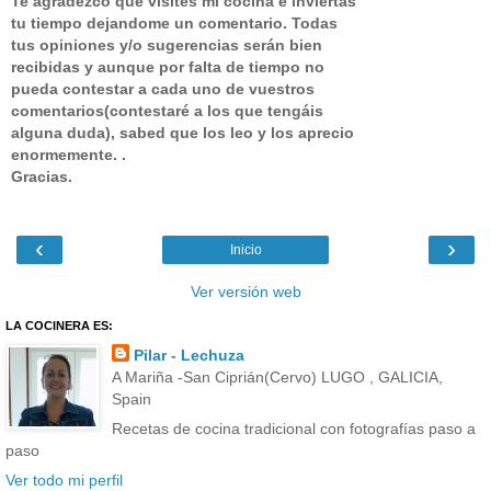
Te agradezco que visites mi cocina e inviertas
tu tiempo dejandome un comentario.
Todas
tus opiniones y/o sugerencias serán bien
recibidas y aunque por falta de tiempo no
pueda contestar a cada uno de vuestros
comentarios(contestaré a los que tengáis
alguna duda), sabed que los leo y los aprecio
enormemente. .
Gracias.
‹
›
Inicio
Ver versión web
LA COCINERA ES:
Pilar - Lechuza
A Mariña -San Ciprián(Cervo) LUGO , GALICIA,
Spain
Recetas de cocina tradicional con fotografías paso a
paso
Ver todo mi perfil