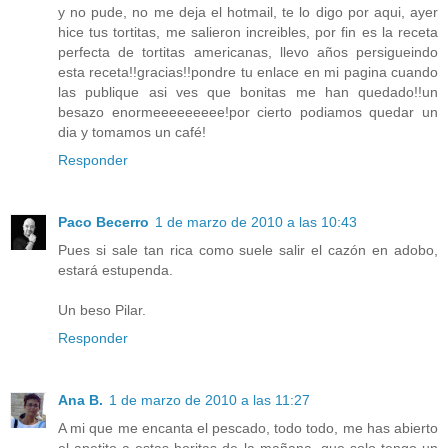
y no pude, no me deja el hotmail, te lo digo por aqui, ayer
hice tus tortitas, me salieron increibles, por fin es la receta
perfecta de tortitas americanas, llevo años persigueindo
esta receta!!gracias!!pondre tu enlace en mi pagina cuando
las publique asi ves que bonitas me han quedado!!un
besazo enormeeeeeeeee!por cierto podiamos quedar un
dia y tomamos un café!
Responder
Paco Becerro
1 de marzo de 2010 a las 10:43
Pues si sale tan rica como suele salir el cazón en adobo,
estará estupenda.
Un beso Pilar.
Responder
Ana B.
1 de marzo de 2010 a las 11:27
A mi que me encanta el pescado, todo todo, me has abierto
el apetito a estas horitas de la mañana, que solo tengo un