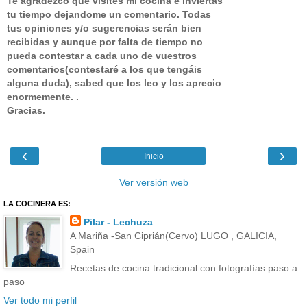
Te agradezco que visites mi cocina e inviertas
tu tiempo dejandome un comentario.
Todas
tus opiniones y/o sugerencias serán bien
recibidas y aunque por falta de tiempo no
pueda contestar a cada uno de vuestros
comentarios(contestaré a los que tengáis
alguna duda), sabed que los leo y los aprecio
enormemente. .
Gracias.
‹
›
Inicio
Ver versión web
LA COCINERA ES:
Pilar - Lechuza
A Mariña -San Ciprián(Cervo) LUGO , GALICIA,
Spain
Recetas de cocina tradicional con fotografías paso a
paso
Ver todo mi perfil