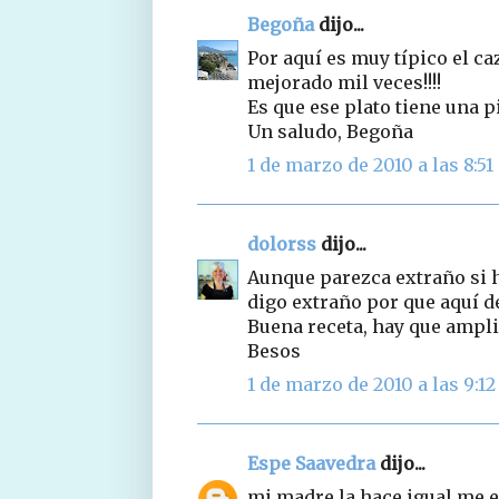
Begoña
dijo...
Por aquí es muy típico el ca
mejorado mil veces!!!!
Es que ese plato tiene una p
Un saludo, Begoña
1 de marzo de 2010 a las 8:51
dolorss
dijo...
Aunque parezca extraño si h
digo extraño por que aquí d
Buena receta, hay que ampliar
Besos
1 de marzo de 2010 a las 9:12
Espe Saavedra
dijo...
mi madre la hace igual,me e