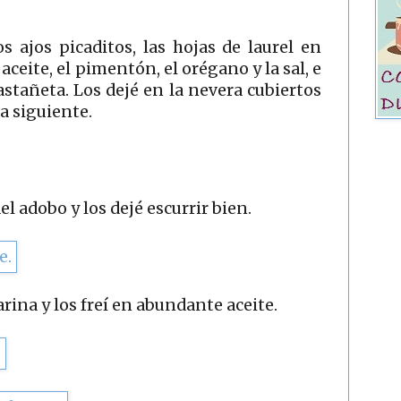
 ajos picaditos, las hojas de laurel en
aceite, el pimentón, el orégano y la sal, e
astañeta. Los dejé en la nevera cubiertos
ía siguiente.
el adobo y los dejé escurrir bien.
rina y los freí en abundante aceite.