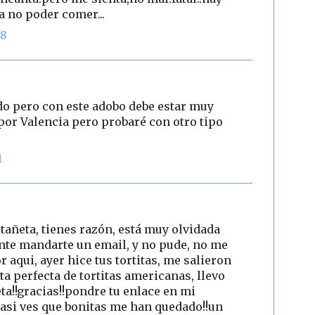
 no poder comer...
08
do pero con este adobo debe estar muy
 por Valencia pero probaré con otro tipo
1
stañeta, tienes razón, está muy olvidada
ente mandarte un email, y no pude, no me
or aqui, ayer hice tus tortitas, me salieron
eta perfecta de tortitas americanas, llevo
ta!!gracias!!pondre tu enlace en mi
asi ves que bonitas me han quedado!!un