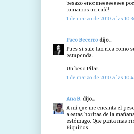
besazo enormeeeeeeeee!por 
tomamos un café!
1 de marzo de 2010 a las 10:3
Paco Becerro
dijo...
Pues si sale tan rica como s
estupenda.
Un beso Pilar.
1 de marzo de 2010 a las 10:4
Ana B.
dijo...
A mi que me encanta el pesca
a estas horitas de la mañana
estómago. Que pinta mas ric
Biquiños