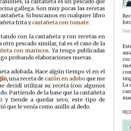
casiones, la castañeta es un pescado que
ocina gallega. Son muy pocas las recetas
astañeta. Si buscamos en cualquier libro
Rec
fot
añeta frita y
castañeta con tomate.
Ver
tando con la castañeta y con recetas en
otro pescado similar, tal es el caso de la
Est
añeta con mariscos
. Ya tengo publicadas
ama
 sigo probando elaboraciones nuevas.
coc
nue
añeta adobada. Hace algún tiempo ví en el
com
imp
jío
,
una receta de
cazón en adobo
que me
La 
e decidí utilizar su receta (con algunos
caz
do. Partiendo de la base que la castañeta
mad
y tiende a quedar seco, este tipo de
ó que le venía como anillo al dedo.
REC