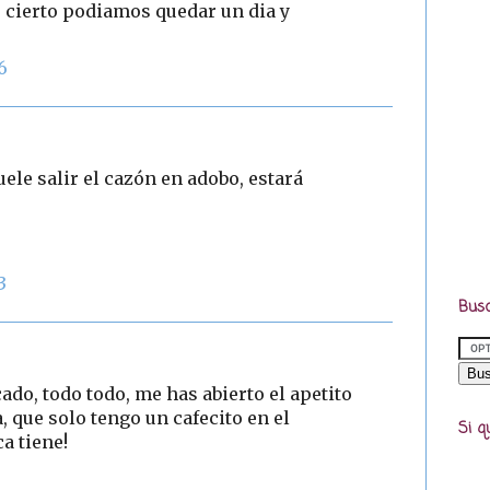
cierto podiamos quedar un dia y
6
uele salir el cazón en adobo, estará
3
Busc
do, todo todo, me has abierto el apetito
, que solo tengo un cafecito en el
Si q
a tiene!