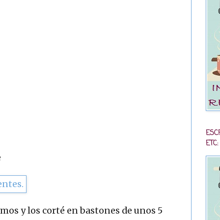
ESC
ETC:
e
omos y los corté en bastones de unos 5