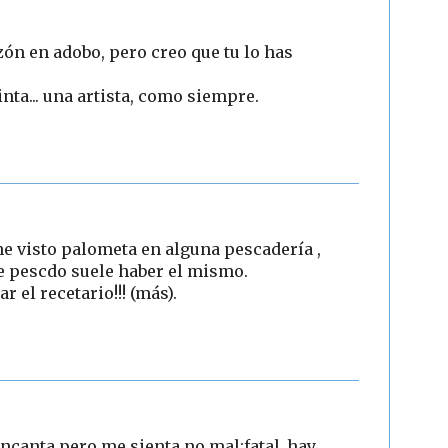
zón en adobo, pero creo que tu lo has
inta... una artista, como siempre.
e visto palometa en alguna pescadería ,
e pescdo suele haber el mismo.
 el recetario!!! (más).
ncanta.pero me sienta,no mal:fatal..hay