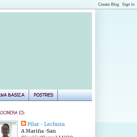
INA BASICA
POSTRES
COCINERA ES:
Pilar - Lechuza
A Mariña -San