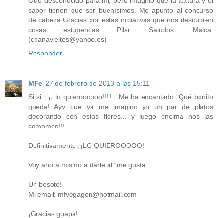
Otro desconocido para mi, pero imagino que la textura y el
sabor tienen que ser buenísimos. Me apunto al concurso
de cabeza.Gracias por estas iniciativas que nos descubren
cosas estupendas Pilar. Saludos. Maica.
(chanavieites@yahoo.es)
Responder
MFe
27 de febrero de 2013 a las 15:11
Si si.. ¡¡¡lo quieroooooo!!!!!.. Me ha encantado. Qué bonito
queda! Ayy que ya me imagino yo un par de platos
decorando con estas flores... y luego encima nos las
comemos!!!
Definitivamente ¡¡LO QUIEROOOOO!!
Voy ahora mismo a darle al “me gusta”..
Un besote!
Mi email: mfvegagon@hotmail.com
¡Gracias guapa!