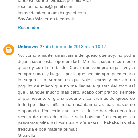
fabuloso sorteo. Gracias por ello Pilar.
recetasmanans@gmail.com
lasrecetasdemanans.blogspot.com
Soy Ana Wizner en facebook
Responder
Unknown
27 de febrero de 2013 a las 16:17
Yo, como amante amantísima del queso que soy, no podía
dejar pasar esta oportunidad. Me ha pasado con este
queso y con la Torta del Casar que siempre digo... voy a
comprar uno.. y luego... por lo que sea siempre peco en ir a
lo seguro. La verdad es que valen caros y me da un
poquito de miedo que no me llegue a gustar del todo así
que , aunque mucho más caro, acabo comprando siempre
el parmesano, el grana padano y las cremas de queso de
todo tipo. Bicos miña reina encántanme as túas masas de
empanada. Por certo que fixen a de berberechos coa tua
receita de masa de millo e saiu boísima ( os croques os
pescamos miña nai mais eu o día antes... hehehe iso si é
frescura e boa materia prima )
Graziella