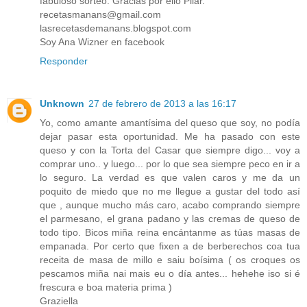
fabuloso sorteo. Gracias por ello Pilar.
recetasmanans@gmail.com
lasrecetasdemanans.blogspot.com
Soy Ana Wizner en facebook
Responder
Unknown
27 de febrero de 2013 a las 16:17
Yo, como amante amantísima del queso que soy, no podía
dejar pasar esta oportunidad. Me ha pasado con este
queso y con la Torta del Casar que siempre digo... voy a
comprar uno.. y luego... por lo que sea siempre peco en ir a
lo seguro. La verdad es que valen caros y me da un
poquito de miedo que no me llegue a gustar del todo así
que , aunque mucho más caro, acabo comprando siempre
el parmesano, el grana padano y las cremas de queso de
todo tipo. Bicos miña reina encántanme as túas masas de
empanada. Por certo que fixen a de berberechos coa tua
receita de masa de millo e saiu boísima ( os croques os
pescamos miña nai mais eu o día antes... hehehe iso si é
frescura e boa materia prima )
Graziella