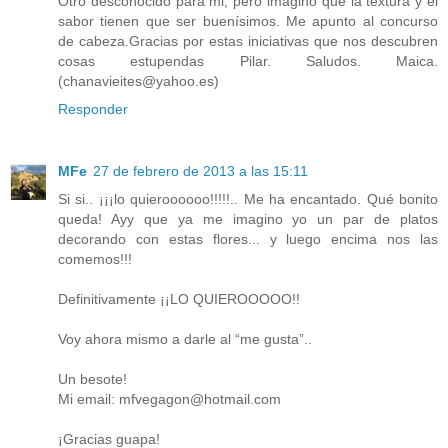
Otro desconocido para mi, pero imagino que la textura y el
sabor tienen que ser buenísimos. Me apunto al concurso
de cabeza.Gracias por estas iniciativas que nos descubren
cosas estupendas Pilar. Saludos. Maica.
(chanavieites@yahoo.es)
Responder
MFe
27 de febrero de 2013 a las 15:11
Si si.. ¡¡¡lo quieroooooo!!!!!.. Me ha encantado. Qué bonito
queda! Ayy que ya me imagino yo un par de platos
decorando con estas flores... y luego encima nos las
comemos!!!
Definitivamente ¡¡LO QUIEROOOOO!!
Voy ahora mismo a darle al “me gusta”..
Un besote!
Mi email: mfvegagon@hotmail.com
¡Gracias guapa!