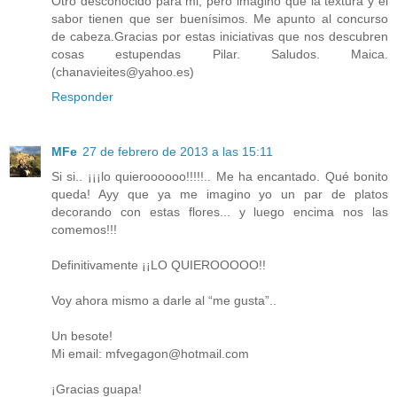
Otro desconocido para mi, pero imagino que la textura y el
sabor tienen que ser buenísimos. Me apunto al concurso
de cabeza.Gracias por estas iniciativas que nos descubren
cosas estupendas Pilar. Saludos. Maica.
(chanavieites@yahoo.es)
Responder
MFe
27 de febrero de 2013 a las 15:11
Si si.. ¡¡¡lo quieroooooo!!!!!.. Me ha encantado. Qué bonito
queda! Ayy que ya me imagino yo un par de platos
decorando con estas flores... y luego encima nos las
comemos!!!
Definitivamente ¡¡LO QUIEROOOOO!!
Voy ahora mismo a darle al “me gusta”..
Un besote!
Mi email: mfvegagon@hotmail.com
¡Gracias guapa!