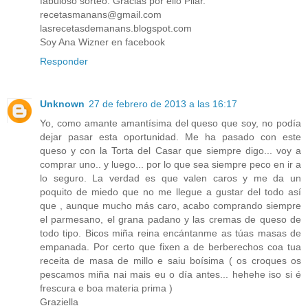
fabuloso sorteo. Gracias por ello Pilar.
recetasmanans@gmail.com
lasrecetasdemanans.blogspot.com
Soy Ana Wizner en facebook
Responder
Unknown
27 de febrero de 2013 a las 16:17
Yo, como amante amantísima del queso que soy, no podía
dejar pasar esta oportunidad. Me ha pasado con este
queso y con la Torta del Casar que siempre digo... voy a
comprar uno.. y luego... por lo que sea siempre peco en ir a
lo seguro. La verdad es que valen caros y me da un
poquito de miedo que no me llegue a gustar del todo así
que , aunque mucho más caro, acabo comprando siempre
el parmesano, el grana padano y las cremas de queso de
todo tipo. Bicos miña reina encántanme as túas masas de
empanada. Por certo que fixen a de berberechos coa tua
receita de masa de millo e saiu boísima ( os croques os
pescamos miña nai mais eu o día antes... hehehe iso si é
frescura e boa materia prima )
Graziella