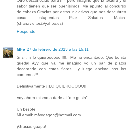
Otro desconocido para mi, pero imagino que la textura y el
sabor tienen que ser buenísimos. Me apunto al concurso
de cabeza.Gracias por estas iniciativas que nos descubren
cosas estupendas Pilar. Saludos. Maica.
(chanavieites@yahoo.es)
Responder
MFe
27 de febrero de 2013 a las 15:11
Si si.. ¡¡¡lo quieroooooo!!!!!.. Me ha encantado. Qué bonito
queda! Ayy que ya me imagino yo un par de platos
decorando con estas flores... y luego encima nos las
comemos!!!
Definitivamente ¡¡LO QUIEROOOOO!!
Voy ahora mismo a darle al “me gusta”..
Un besote!
Mi email: mfvegagon@hotmail.com
¡Gracias guapa!