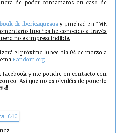
manera de poder contactaros en caso de
book de Ibericaquesos
y pinchad en "ME
omentario tipo "os he conocido a través
 pero no es imprescindible.
izará el próximo lunes día 04 de marzo a
stema
Random.org.
mi facebook y me pondré en contacto con
 correo. Así que no os olvidéis de ponerlo
@s!!
ínez