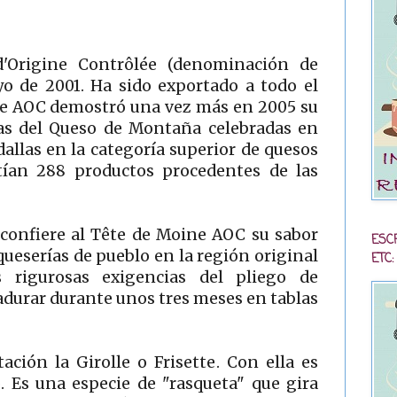
d'Origine Contrôlée (denominación de
o de 2001. Ha sido exportado a todo el
ne AOC demostró una vez más en 2005 su
das del Queso de Montaña celebradas en
llas en la categoría superior de quesos
ían 288 productos procedentes de las
confiere al Tête de Moine AOC su sabor
ESC
ueserías de pueblo en la región original
ETC:
 rigurosas exigencias del pliego de
durar durante unos tres meses en tablas
ación la Girolle o Frisette. Con ella es
. Es una especie de "rasqueta" que gira