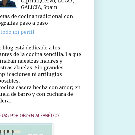
Ciprián(Cervo) LUGO ,
GALICIA, Spain
etas de cocina tradicional con
ografías paso a paso
 todo mi perfil
e blog está dedicado a los
ntes de la cocina sencilla. La que
inaban nuestras madres y
stras abuelas. Sin grandes
plicaciones ni artilugios
osibles.
cocina casera hecha con amor; en
uela de barro y con cuchara de
era....
ETAS POR ORDEN ALFABÉTICO