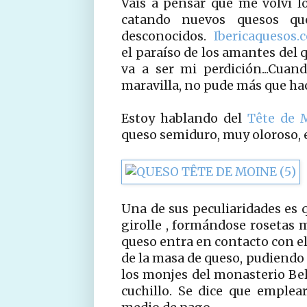
Váis a pensar que me volví lo
catando nuevos quesos qu
desconocidos.
Ibericaquesos
el paraíso de los amantes del 
va a ser mi perdición...Cua
maravilla, no pude más que h
Estoy hablando del
Tête de 
queso semiduro, muy oloroso, e
Una de sus peculiaridades es 
girolle , formándose rosetas mu
queso entra en contacto con el 
de la masa de queso, pudiendo
los monjes del monasterio Be
cuchillo. Se dice que emplea