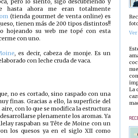
ca, pero lo siento, sigo descubriendo y
e hasta ahora me eran totalmente
.com
(tienda gourmet de venta online) es
Rec
fot
queso, tienen más de 200 tipos distintos!!
ndo hojeando su web me topé con esta
Ver
acerme con uno.
Est
Moine
, es decir, cabeza de monje. Es un
ama
laborado con leche cruda de vaca.
coc
nue
com
imp
La 
que, no es cortado, sino raspado con una
caz
y finas. Gracias a ello, la superficie del
mad
aire, con lo que se modifica la estructura
 desarrollarse plenamente los aromas. Ya
REC
llelay raspaban su Tête de Moine con un
ron los quesos ya en el siglo XII como