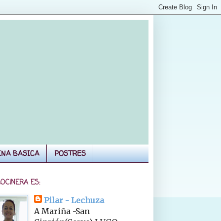
INA BASICA
POSTRES
COCINERA ES:
Pilar - Lechuza
A Mariña -San