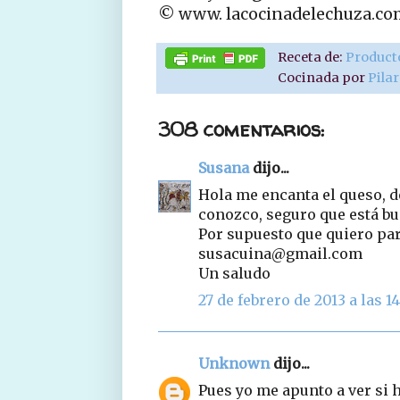
© www. lacocinadelechuza.co
Receta de:
Product
Cocinada por
Pila
308 comentarios:
Susana
dijo...
Hola me encanta el queso, de
conozco, seguro que está b
Por supuesto que quiero part
susacuina@gmail.com
Un saludo
27 de febrero de 2013 a las 14
Unknown
dijo...
Pues yo me apunto a ver si h