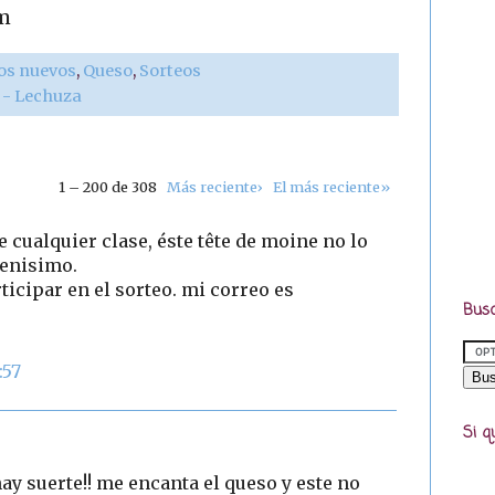
m
os nuevos
,
Queso
,
Sorteos
r - Lechuza
1 – 200 de 308
Más reciente›
El más reciente»
 cualquier clase, éste tête de moine no lo
uenisimo.
icipar en el sorteo. mi correo es
Busc
:57
Si q
ay suerte!! me encanta el queso y este no