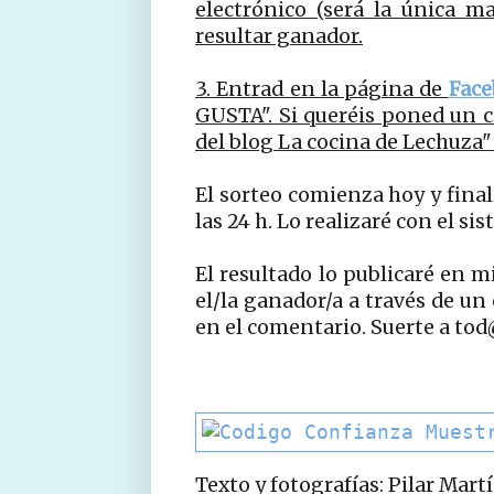
electrónico (será la única 
resultar ganador.
3. Entrad en la página de
Face
GUSTA". Si queréis poned un c
del blog La cocina de Lechuza"
El sorteo comienza hoy y final
las 24 h. Lo realizaré con el si
El resultado lo publicaré en 
el/la ganador/a a través de un
en el comentario. Suerte a tod
Texto y fotografías: Pilar Mart