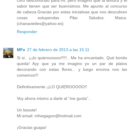
Otro desconocido para mi, pero imagino que la textura y el
sabor tienen que ser buenísimos. Me apunto al concurso
de cabeza.Gracias por estas iniciativas que nos descubren
cosas estupendas Pilar. Saludos. Maica.
(chanavieites@yahoo.es)
Responder
MFe
27 de febrero de 2013 a las 15:11
Si si.. ¡¡¡lo quieroooooo!!!!!.. Me ha encantado. Qué bonito
queda! Ayy que ya me imagino yo un par de platos
decorando con estas flores... y luego encima nos las
comemos!!!
Definitivamente ¡¡LO QUIEROOOOO!!
Voy ahora mismo a darle al “me gusta”..
Un besote!
Mi email: mfvegagon@hotmail.com
¡Gracias guapa!