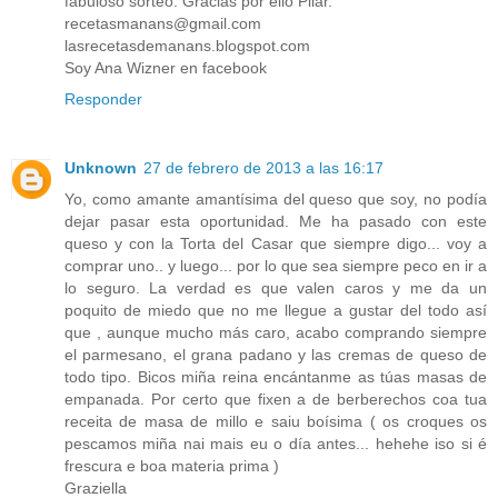
fabuloso sorteo. Gracias por ello Pilar.
recetasmanans@gmail.com
lasrecetasdemanans.blogspot.com
Soy Ana Wizner en facebook
Responder
Unknown
27 de febrero de 2013 a las 16:17
Yo, como amante amantísima del queso que soy, no podía
dejar pasar esta oportunidad. Me ha pasado con este
queso y con la Torta del Casar que siempre digo... voy a
comprar uno.. y luego... por lo que sea siempre peco en ir a
lo seguro. La verdad es que valen caros y me da un
poquito de miedo que no me llegue a gustar del todo así
que , aunque mucho más caro, acabo comprando siempre
el parmesano, el grana padano y las cremas de queso de
todo tipo. Bicos miña reina encántanme as túas masas de
empanada. Por certo que fixen a de berberechos coa tua
receita de masa de millo e saiu boísima ( os croques os
pescamos miña nai mais eu o día antes... hehehe iso si é
frescura e boa materia prima )
Graziella