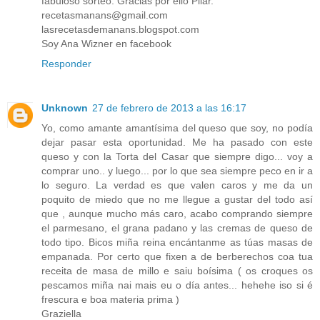
fabuloso sorteo. Gracias por ello Pilar.
recetasmanans@gmail.com
lasrecetasdemanans.blogspot.com
Soy Ana Wizner en facebook
Responder
Unknown
27 de febrero de 2013 a las 16:17
Yo, como amante amantísima del queso que soy, no podía
dejar pasar esta oportunidad. Me ha pasado con este
queso y con la Torta del Casar que siempre digo... voy a
comprar uno.. y luego... por lo que sea siempre peco en ir a
lo seguro. La verdad es que valen caros y me da un
poquito de miedo que no me llegue a gustar del todo así
que , aunque mucho más caro, acabo comprando siempre
el parmesano, el grana padano y las cremas de queso de
todo tipo. Bicos miña reina encántanme as túas masas de
empanada. Por certo que fixen a de berberechos coa tua
receita de masa de millo e saiu boísima ( os croques os
pescamos miña nai mais eu o día antes... hehehe iso si é
frescura e boa materia prima )
Graziella