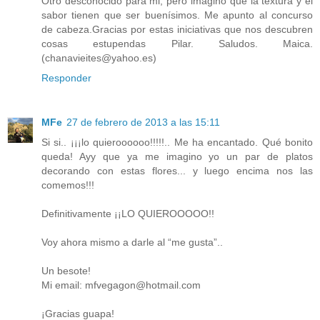
Otro desconocido para mi, pero imagino que la textura y el
sabor tienen que ser buenísimos. Me apunto al concurso
de cabeza.Gracias por estas iniciativas que nos descubren
cosas estupendas Pilar. Saludos. Maica.
(chanavieites@yahoo.es)
Responder
MFe
27 de febrero de 2013 a las 15:11
Si si.. ¡¡¡lo quieroooooo!!!!!.. Me ha encantado. Qué bonito
queda! Ayy que ya me imagino yo un par de platos
decorando con estas flores... y luego encima nos las
comemos!!!
Definitivamente ¡¡LO QUIEROOOOO!!
Voy ahora mismo a darle al “me gusta”..
Un besote!
Mi email: mfvegagon@hotmail.com
¡Gracias guapa!