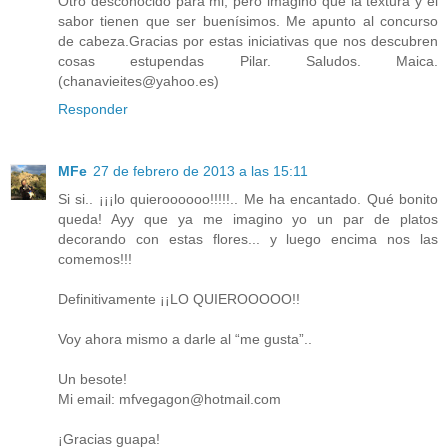
Otro desconocido para mi, pero imagino que la textura y el
sabor tienen que ser buenísimos. Me apunto al concurso
de cabeza.Gracias por estas iniciativas que nos descubren
cosas estupendas Pilar. Saludos. Maica.
(chanavieites@yahoo.es)
Responder
MFe
27 de febrero de 2013 a las 15:11
Si si.. ¡¡¡lo quieroooooo!!!!!.. Me ha encantado. Qué bonito
queda! Ayy que ya me imagino yo un par de platos
decorando con estas flores... y luego encima nos las
comemos!!!
Definitivamente ¡¡LO QUIEROOOOO!!
Voy ahora mismo a darle al “me gusta”..
Un besote!
Mi email: mfvegagon@hotmail.com
¡Gracias guapa!