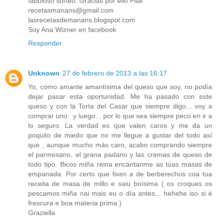
fabuloso sorteo. Gracias por ello Pilar.
recetasmanans@gmail.com
lasrecetasdemanans.blogspot.com
Soy Ana Wizner en facebook
Responder
Unknown
27 de febrero de 2013 a las 16:17
Yo, como amante amantísima del queso que soy, no podía
dejar pasar esta oportunidad. Me ha pasado con este
queso y con la Torta del Casar que siempre digo... voy a
comprar uno.. y luego... por lo que sea siempre peco en ir a
lo seguro. La verdad es que valen caros y me da un
poquito de miedo que no me llegue a gustar del todo así
que , aunque mucho más caro, acabo comprando siempre
el parmesano, el grana padano y las cremas de queso de
todo tipo. Bicos miña reina encántanme as túas masas de
empanada. Por certo que fixen a de berberechos coa tua
receita de masa de millo e saiu boísima ( os croques os
pescamos miña nai mais eu o día antes... hehehe iso si é
frescura e boa materia prima )
Graziella