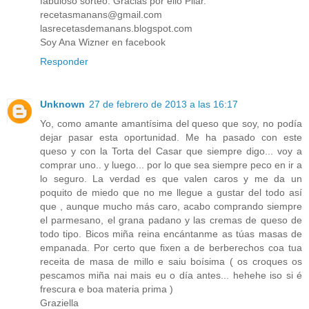
fabuloso sorteo. Gracias por ello Pilar.
recetasmanans@gmail.com
lasrecetasdemanans.blogspot.com
Soy Ana Wizner en facebook
Responder
Unknown
27 de febrero de 2013 a las 16:17
Yo, como amante amantísima del queso que soy, no podía
dejar pasar esta oportunidad. Me ha pasado con este
queso y con la Torta del Casar que siempre digo... voy a
comprar uno.. y luego... por lo que sea siempre peco en ir a
lo seguro. La verdad es que valen caros y me da un
poquito de miedo que no me llegue a gustar del todo así
que , aunque mucho más caro, acabo comprando siempre
el parmesano, el grana padano y las cremas de queso de
todo tipo. Bicos miña reina encántanme as túas masas de
empanada. Por certo que fixen a de berberechos coa tua
receita de masa de millo e saiu boísima ( os croques os
pescamos miña nai mais eu o día antes... hehehe iso si é
frescura e boa materia prima )
Graziella