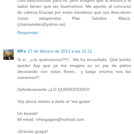
Otro desconocido para mi, pero imagino que la textura y el
sabor tienen que ser buenísimos. Me apunto al concurso
de cabeza.Gracias por estas iniciativas que nos descubren
cosas estupendas Pilar. Saludos. Maica.
(chanavieites@yahoo.es)
Responder
MFe
27 de febrero de 2013 a las 15:11
Si si.. ¡¡¡lo quieroooooo!!!!!.. Me ha encantado. Qué bonito
queda! Ayy que ya me imagino yo un par de platos
decorando con estas flores... y luego encima nos las
comemos!!!
Definitivamente ¡¡LO QUIEROOOOO!!
Voy ahora mismo a darle al “me gusta”..
Un besote!
Mi email: mfvegagon@hotmail.com
¡Gracias guapa!