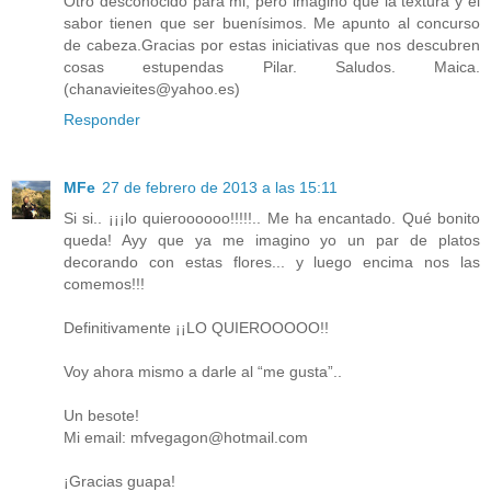
Otro desconocido para mi, pero imagino que la textura y el
sabor tienen que ser buenísimos. Me apunto al concurso
de cabeza.Gracias por estas iniciativas que nos descubren
cosas estupendas Pilar. Saludos. Maica.
(chanavieites@yahoo.es)
Responder
MFe
27 de febrero de 2013 a las 15:11
Si si.. ¡¡¡lo quieroooooo!!!!!.. Me ha encantado. Qué bonito
queda! Ayy que ya me imagino yo un par de platos
decorando con estas flores... y luego encima nos las
comemos!!!
Definitivamente ¡¡LO QUIEROOOOO!!
Voy ahora mismo a darle al “me gusta”..
Un besote!
Mi email: mfvegagon@hotmail.com
¡Gracias guapa!