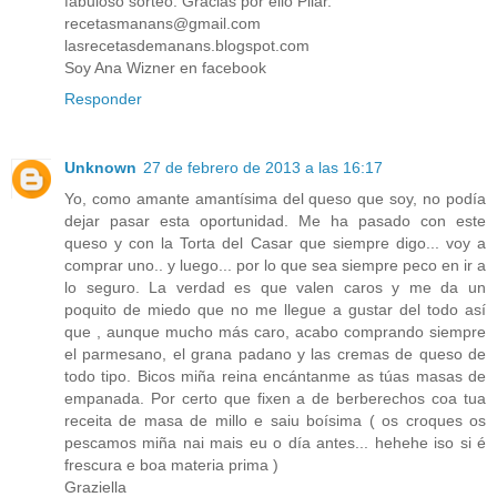
fabuloso sorteo. Gracias por ello Pilar.
recetasmanans@gmail.com
lasrecetasdemanans.blogspot.com
Soy Ana Wizner en facebook
Responder
Unknown
27 de febrero de 2013 a las 16:17
Yo, como amante amantísima del queso que soy, no podía
dejar pasar esta oportunidad. Me ha pasado con este
queso y con la Torta del Casar que siempre digo... voy a
comprar uno.. y luego... por lo que sea siempre peco en ir a
lo seguro. La verdad es que valen caros y me da un
poquito de miedo que no me llegue a gustar del todo así
que , aunque mucho más caro, acabo comprando siempre
el parmesano, el grana padano y las cremas de queso de
todo tipo. Bicos miña reina encántanme as túas masas de
empanada. Por certo que fixen a de berberechos coa tua
receita de masa de millo e saiu boísima ( os croques os
pescamos miña nai mais eu o día antes... hehehe iso si é
frescura e boa materia prima )
Graziella