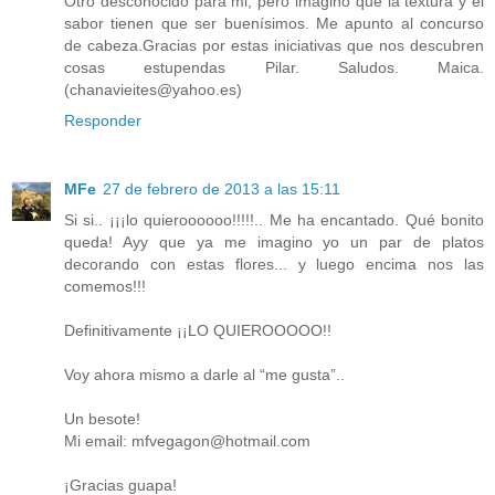
Otro desconocido para mi, pero imagino que la textura y el
sabor tienen que ser buenísimos. Me apunto al concurso
de cabeza.Gracias por estas iniciativas que nos descubren
cosas estupendas Pilar. Saludos. Maica.
(chanavieites@yahoo.es)
Responder
MFe
27 de febrero de 2013 a las 15:11
Si si.. ¡¡¡lo quieroooooo!!!!!.. Me ha encantado. Qué bonito
queda! Ayy que ya me imagino yo un par de platos
decorando con estas flores... y luego encima nos las
comemos!!!
Definitivamente ¡¡LO QUIEROOOOO!!
Voy ahora mismo a darle al “me gusta”..
Un besote!
Mi email: mfvegagon@hotmail.com
¡Gracias guapa!