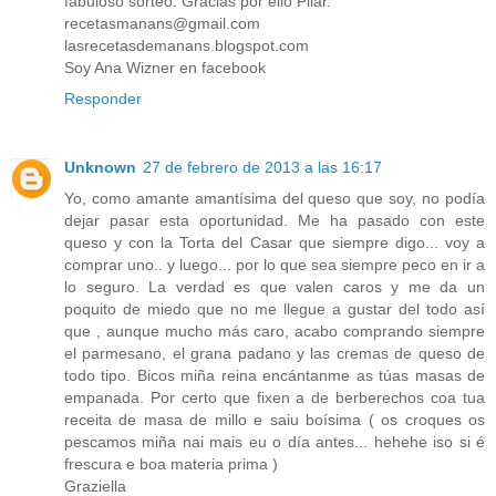
fabuloso sorteo. Gracias por ello Pilar.
recetasmanans@gmail.com
lasrecetasdemanans.blogspot.com
Soy Ana Wizner en facebook
Responder
Unknown
27 de febrero de 2013 a las 16:17
Yo, como amante amantísima del queso que soy, no podía
dejar pasar esta oportunidad. Me ha pasado con este
queso y con la Torta del Casar que siempre digo... voy a
comprar uno.. y luego... por lo que sea siempre peco en ir a
lo seguro. La verdad es que valen caros y me da un
poquito de miedo que no me llegue a gustar del todo así
que , aunque mucho más caro, acabo comprando siempre
el parmesano, el grana padano y las cremas de queso de
todo tipo. Bicos miña reina encántanme as túas masas de
empanada. Por certo que fixen a de berberechos coa tua
receita de masa de millo e saiu boísima ( os croques os
pescamos miña nai mais eu o día antes... hehehe iso si é
frescura e boa materia prima )
Graziella