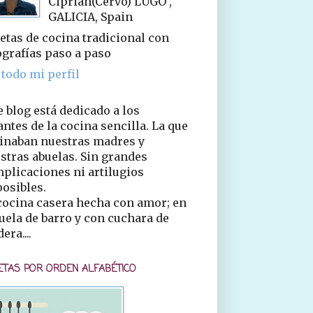
Ciprián(Cervo) LUGO ,
GALICIA, Spain
etas de cocina tradicional con
ografías paso a paso
 todo mi perfil
e blog está dedicado a los
ntes de la cocina sencilla. La que
inaban nuestras madres y
stras abuelas. Sin grandes
plicaciones ni artilugios
osibles.
cocina casera hecha con amor; en
uela de barro y con cuchara de
era....
ETAS POR ORDEN ALFABÉTICO