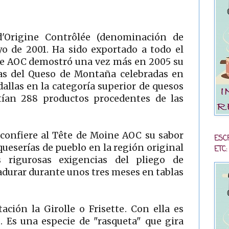
d'Origine Contrôlée (denominación de
o de 2001. Ha sido exportado a todo el
ne AOC demostró una vez más en 2005 su
das del Queso de Montaña celebradas en
llas en la categoría superior de quesos
ían 288 productos procedentes de las
confiere al Tête de Moine AOC su sabor
ESC
ueserías de pueblo en la región original
ETC:
 rigurosas exigencias del pliego de
durar durante unos tres meses en tablas
ación la Girolle o Frisette. Con ella es
. Es una especie de "rasqueta" que gira