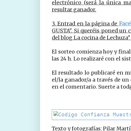
electrónico (será la única 
resultar ganador.
3. Entrad en la página de
Face
GUSTA". Si queréis poned un c
del blog La cocina de Lechuza"
El sorteo comienza hoy y final
las 24 h. Lo realizaré con el si
El resultado lo publicaré en 
el/la ganador/a a través de un
en el comentario. Suerte a tod
Texto y fotografías: Pilar Mart