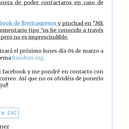
manera de poder contactaros en caso de
book de Ibericaquesos
y pinchad en "ME
omentario tipo "os he conocido a través
 pero no es imprescindible.
izará el próximo lunes día 04 de marzo a
stema
Random.org.
mi facebook y me pondré en contacto con
 correo. Así que no os olvidéis de ponerlo
@s!!
ínez