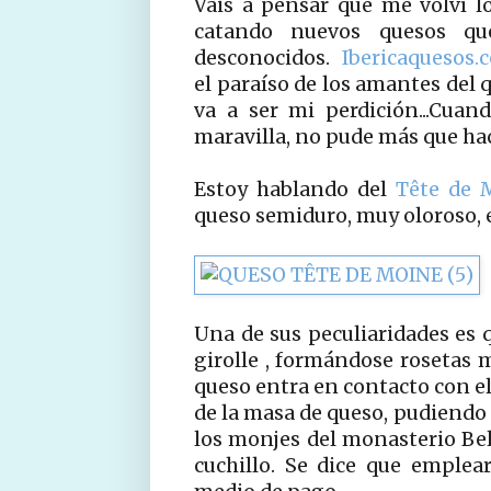
Váis a pensar que me volví lo
catando nuevos quesos qu
desconocidos.
Ibericaquesos
el paraíso de los amantes del 
va a ser mi perdición...Cua
maravilla, no pude más que h
Estoy hablando del
Tête de 
queso semiduro, muy oloroso, e
Una de sus peculiaridades es 
girolle , formándose rosetas mu
queso entra en contacto con el 
de la masa de queso, pudiendo
los monjes del monasterio Be
cuchillo. Se dice que emplea