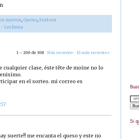
m
os nuevos
,
Queso
,
Sorteos
r - Lechuza
1 – 200 de 308
Más reciente›
El más reciente»
 cualquier clase, éste tête de moine no lo
uenisimo.
icipar en el sorteo. mi correo es
Busc
:57
Si q
ay suerte!! me encanta el queso y este no