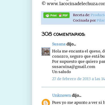
© www. lacocinadelechuza.co
Receta de:
Product
Cocinada por
Pila
308 comentarios:
Susana
dijo...
Hola me encanta el queso, de
conozco, seguro que está b
Por supuesto que quiero part
susacuina@gmail.com
Un saludo
27 de febrero de 2013 a las 14
Unknown
dijo...
Pues yo me apunto a ver si h