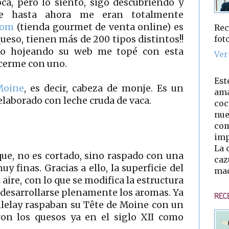
ca, pero lo siento, sigo descubriendo y
e hasta ahora me eran totalmente
.com
(tienda gourmet de venta online) es
Rec
fot
queso, tienen más de 200 tipos distintos!!
ndo hojeando su web me topé con esta
Ver
acerme con uno.
Est
Moine
, es decir, cabeza de monje. Es un
ama
laborado con leche cruda de vaca.
coc
nue
com
imp
La 
que, no es cortado, sino raspado con una
caz
y finas. Gracias a ello, la superficie del
mad
aire, con lo que se modifica la estructura
 desarrollarse plenamente los aromas. Ya
REC
llelay raspaban su Tête de Moine con un
ron los quesos ya en el siglo XII como