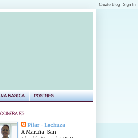
INA BASICA
POSTRES
COCINERA ES:
Pilar - Lechuza
A Mariña -San