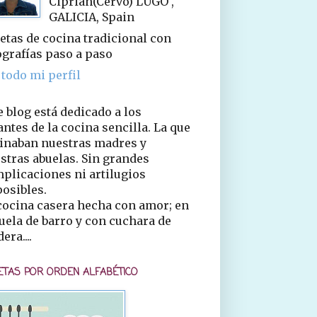
Ciprián(Cervo) LUGO ,
GALICIA, Spain
etas de cocina tradicional con
ografías paso a paso
 todo mi perfil
e blog está dedicado a los
ntes de la cocina sencilla. La que
inaban nuestras madres y
stras abuelas. Sin grandes
plicaciones ni artilugios
osibles.
cocina casera hecha con amor; en
uela de barro y con cuchara de
era....
ETAS POR ORDEN ALFABÉTICO