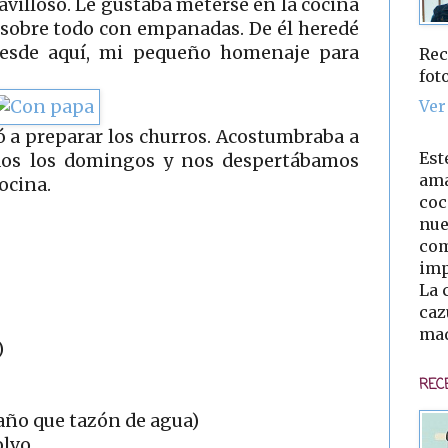
avilloso. Le gustaba meterse en la cocina
 sobre todo con empanadas. De él heredé
Desde aquí, mi pequeño homenaje para
Rec
fot
Ver
 a preparar los churros. Acostumbraba a
Est
dos los domingos y nos despertábamos
ama
cocina.
coc
nue
com
imp
La 
caz
mad
)
REC
año que tazón de agua)
olvo