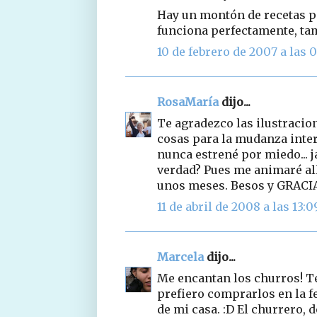
Hay un montón de recetas p
funciona perfectamente, tam
10 de febrero de 2007 a las 0
RosaMaría
dijo...
Te agradezco las ilustracio
cosas para la mudanza inter
nunca estrené por miedo... j
verdad? Pues me animaré allí
unos meses. Besos y GRACI
11 de abril de 2008 a las 13:0
Marcela
dijo...
Me encantan los churros! Te
prefiero comprarlos en la fe
de mi casa. :D El churrero,