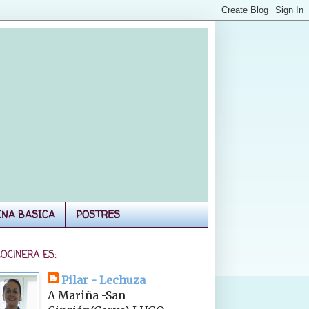
INA BASICA
POSTRES
COCINERA ES:
Pilar - Lechuza
A Mariña -San