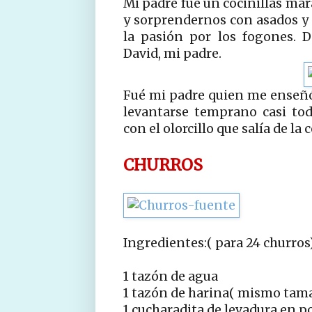
Mi padre fué un cocinillas mar
y sorprendernos con asados y
la pasión por los fogones. 
David, mi padre.
Fué mi padre quien me enseñó
levantarse temprano casi to
con el olorcillo que salía de la 
CHURROS
Ingredientes:( para 24 churros
1 tazón de agua
1 tazón de harina( mismo tam
1 cucharadita de levadura en p