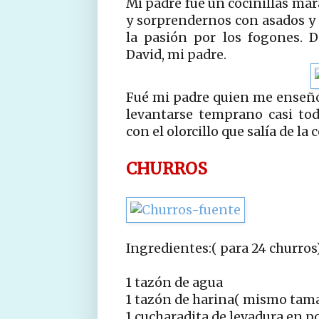
Mi padre fué un cocinillas mar
y sorprendernos con asados y
la pasión por los fogones. 
David, mi padre.
Fué mi padre quien me enseñó
levantarse temprano casi to
con el olorcillo que salía de la 
CHURROS
Ingredientes:( para 24 churros
1 tazón de agua
1 tazón de harina( mismo tam
1 cucharadita de levadura en p