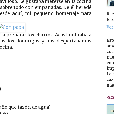
avilloso. Le gustaba meterse en la cocina
 sobre todo con empanadas. De él heredé
Desde aquí, mi pequeño homenaje para
Rec
fot
Ver
 a preparar los churros. Acostumbraba a
Est
dos los domingos y nos despertábamos
ama
cocina.
coc
nue
com
imp
La 
caz
mad
)
REC
año que tazón de agua)
olvo