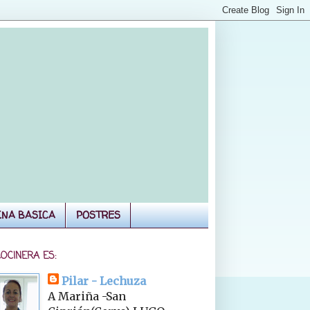
INA BASICA
POSTRES
COCINERA ES:
Pilar - Lechuza
A Mariña -San