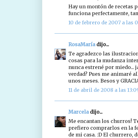
Hay un montón de recetas p
funciona perfectamente, tam
10 de febrero de 2007 a las 0
RosaMaría
dijo...
Te agradezco las ilustracio
cosas para la mudanza inter
nunca estrené por miedo... j
verdad? Pues me animaré allí
unos meses. Besos y GRACI
11 de abril de 2008 a las 13:0
Marcela
dijo...
Me encantan los churros! Te
prefiero comprarlos en la fe
de mi casa. :D El churrero,