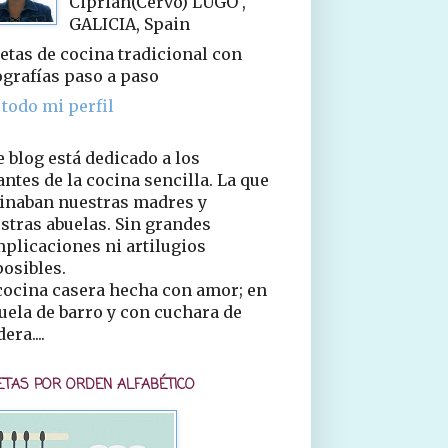
Ciprián(Cervo) LUGO ,
GALICIA, Spain
etas de cocina tradicional con
ografías paso a paso
 todo mi perfil
e blog está dedicado a los
ntes de la cocina sencilla. La que
inaban nuestras madres y
stras abuelas. Sin grandes
plicaciones ni artilugios
osibles.
cocina casera hecha con amor; en
uela de barro y con cuchara de
era....
ETAS POR ORDEN ALFABÉTICO